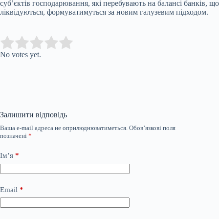
суб’єктів господарювання, які перебувають на балансі банків, що
ліквідуються, формуватимуться за новим галузевим підходом.
Submit Rating
Rate this item:
No votes yet.
Залишити відповідь
Ваша e-mail адреса не оприлюднюватиметься.
Обов’язкові поля
позначені
*
Ім’я
*
Email
*