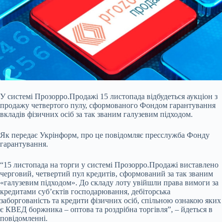
У системі Прозорро.Продажі 15 листопада відбудеться аукціон з
продажу четвертого пулу, сформованого Фондом гарантування
вкладів фізичних осіб за так званим галузевим
підходом.
Як передає Укрінформ, про це повідомляє пресслужба Фонду
гарантування.
“15 листопада на торги у системі Прозорро.Продажі виставлено
черговий, четвертий пул кредитів, сформований за так званим
«галузевим підходом». До складу лоту увійшли права вимоги за
кредитами суб’єктів господарювання, дебіторська
заборгованість та кредити фізичних осіб, спільною ознакою яких
є КВЕД боржника – оптова та роздрібна торгівля”, – йдеться в
повідомленні.