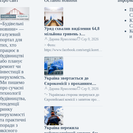
Про сайт
Останні новини
Інформ
П
С
К
«Будівельні
С
новини» —
Уряд схвалив виділення 64,8
К
галузевий
мільйона гривень з
и
портал для
державного бюджету для
Дарина Ярмоленко
Сер 9, 2026
тих, хто
відновлювальних робіт та
> Фото:
працює в
подолання наслідків війни.
https://www.facebook.com/sergii.koretsk
yi.page Уряд України схвалив
будівництві
виділення коштів, запланованих у
або планує
державному бюджеті на 2026 рік для
ремонт чи
фінансування регіональної політики,
інвестиції в
з…
нерухомість.
Україна звертається до
Ми пишемо
Єврокомісії з проханням
про сучасні
надати 220 мільйонів євро для
Дарина Ярмоленко
Сер 9, 2026
технології
допомоги
“> Українська сторона звернулася до
будівництва,
сільськогосподарським
Європейської комісії з запитом про
тенденції
надання 220 мільйонів євро у вигляді
виробникам через
ринку
безповоротної фінансової допомоги.
заблоковані порти.
Ця…
нерухомості
та практичні
поради з
Україна пережила
якісного