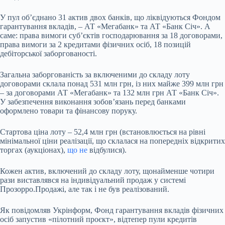
У пул об’єднано 31 актив двох банків, що ліквідуються Фондом
гарантування вкладів, – АТ «Мегабанк» та АТ «Банк Січ». А
саме: права вимоги суб’єктів господарювання за 18 договорами,
права вимоги за 2 кредитами фізичних осіб, 18 позицій
дебіторської заборгованості.
Загальна заборгованість за включеними до складу лоту
договорами склала понад 531 млн грн, із них майже 399 млн грн
– за договорами АТ «Мегабанк» та 132 млн грн АТ «Банк Січ».
У забезпечення виконання зобов’язань перед банками
оформлено товари та фінансову поруку.
Стартова ціна лоту – 52,4 млн грн (встановлюється на рівні
мінімальної ціни реалізації, що склалася на попередніх відкритих
торгах (аукціонах),
що не
відбулися).
Кожен актив, включений до складу лоту, щонайменше чотири
рази виставлявся на індивідуальний продаж у системі
Прозорро.Продажі, але так і не був реалізований.
Як повідомляв Укрінформ, Фонд гарантування вкладів фізичних
осіб запустив «пілотний проєкт», відтепер пули кредитів