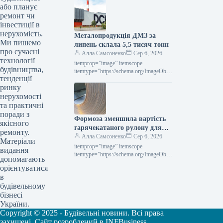
Новини Глобальний ринок voestalpine
або планує
Роздрукувати 80 06 Серпня 2026
ремонт чи
Voestalpine у І кварталі 2027
інвестиції в
фінроку…
нерухомість.
Металопродукція ДМЗ за
Ми пишемо
липень склала 5,5 тисяч тонн
про сучасні
Алла Самсоненко
Сер 6, 2026
технології
itemprop=”image” itemscope
будівництва,
itemtype=”https://schema.org/ImageObje
тенденції
ct” rel=”nofollow”> ДМЗ Новини
ринку
Компанії ДМЗ Друкувати 93 06
Серпня 2026 ДМЗ у липні виробив 5,5
нерухомості
тис. т…
та практичні
поради з
Формоза зменшила вартість
якісного
гарячекатаного рулону для
ремонту.
вересневої реалізації
Алла Самсоненко
Сер 6, 2026
Матеріали
itemprop=”image” itemscope
видання
itemtype=”https://schema.org/ImageObje
допомагають
ct” rel=”nofollow”> shutterstock.com
орієнтуватися
HRC Новини Глобальний ринок ціни
в
на г/к прокат Роздрукувати 91 06
будівельному
Серпня 2026 Formosa знизила…
бізнесі
України.
Copyright © 2025 - Будівельні новини. Всі права
захищені. Сайт розроблений в INFBusiness