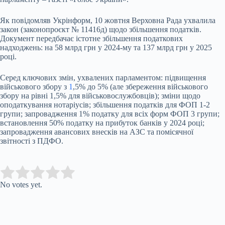
Як повідомляв Укрінформ, 10 жовтня Верховна Рада ухвалила
закон (законопроєкт № 11416д) щодо збільшення податків.
Документ передбачає істотне збільшення податкових
надходжень: на 58 млрд грн у 2024-му та 137 млрд грн у 2025
році.
Серед ключових змін, ухвалених парламентом: підвищення
військового збору з
1
,5% до 5% (але збереження військового
збору на рівні 1,5% для військовослужбовців); зміни щодо
оподаткування нотаріусів; збільшення податків для ФОП 1-2
групи; запровадження 1% податку для всіх форм ФОП 3 групи;
встановлення 50% податку на прибуток банків у 2024 році;
запровадження авансових внесків на АЗС та помісячної
звітності з ПДФО.
Submit Rating
Rate this item:
No votes yet.