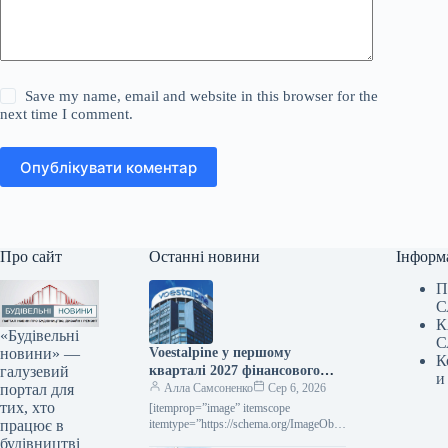
Save my name, email and website in this browser for the
next time I comment.
Опублікувати коментар
Про сайт
Останні новини
Інформ
П
С
К
«Будівельні
С
новини» —
Voestalpine у першому
К
галузевий
кварталі 2027 фінансового
и
портал для
року підвищила виручку на
Алла Самсоненко
Сер 6, 2026
тих, хто
2,4% порівняно з попереднім
[itemprop=”image” itemscope
працює в
роком.
itemtype=”https://schema.org/ImageObje
ct” rel=”nofollow”> voestalpine.com
будівництві