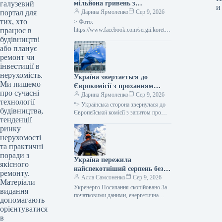
галузевий
мільйона гривень з
и
портал для
державного бюджету для
Дарина Ярмоленко
Сер 9, 2026
тих, хто
відновлювальних робіт та
> Фото:
працює в
подолання наслідків війни.
https://www.facebook.com/sergii.koretsk
yi.page Уряд України схвалив
будівництві
виділення коштів, запланованих у
або планує
державному бюджеті на 2026 рік для
ремонт чи
фінансування регіональної політики,
інвестиції в
з…
нерухомість.
Україна звертається до
Ми пишемо
Єврокомісії з проханням
про сучасні
надати 220 мільйонів євро для
Дарина Ярмоленко
Сер 9, 2026
технології
допомоги
“> Українська сторона звернулася до
будівництва,
сільськогосподарським
Європейської комісії з запитом про
тенденції
надання 220 мільйонів євро у вигляді
виробникам через
ринку
безповоротної фінансової допомоги.
заблоковані порти.
Ця…
нерухомості
та практичні
поради з
Україна пережила
якісного
найспекотніший серпень без
ремонту.
відключень електроенергії –
Алла Самсоненко
Сер 9, 2026
Матеріали
заявив Шмигаль.
Укренерго Посилання скопійовано За
видання
початковими даними, енергетична
допомагають
система України пережила пік
орієнтуватися
серпневої спеки, який встановив новий
в
температурний рекорд, не вдаючись…