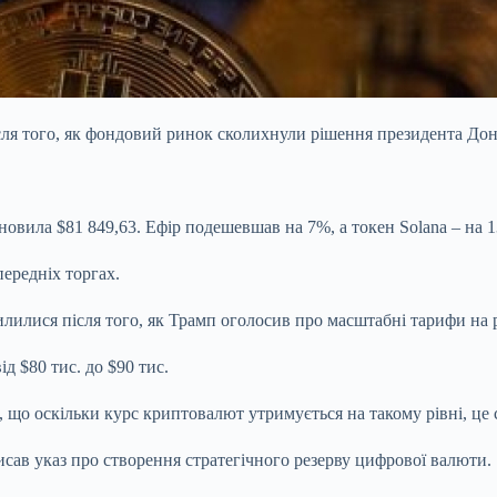
сля того, як фондовий ринок сколихнули рішення президента Дон
тановила $81 849,63. Ефір подешевшав на 7%, а токен Solana – на 
передніх торгах.
лилися після того, як Трамп оголосив про масштабні тарифи на 
д $80 тис. до $90 тис.
, що оскільки курс криптовалют утримується на такому рівні, це
ав указ про створення стратегічного резерву цифрової валюти.