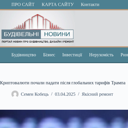
Перейти
ПРО САЙТ
КАРТА САЙТУ
Контакти
до
вмісту
Будівництво
Бізнес
Інвестиції
Нерухомість
Рин
Криптовалюти почали падати після глобальних тарифів Трампа
Семен Кобець
03.04.2025
Якісний ремонт