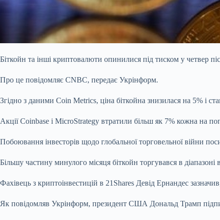
Біткойн та інші криптовалюти опинилися під тиском у четвер пі
Про це повідомляє CNBC, передає Укрінформ.
Згідно з даними Coin Metrics, ціна біткойна знизилася на 5% і с
Акції Coinbase і MicroStrategy втратили більш як 7% кожна на по
Побоювання інвесторів щодо глобальної торговельної війни поси
Більшу частину минулого місяця біткойн торгувався в діапазоні ві
Фахівець з криптоінвестицій в 21Shares Девід Ернандес зазначив
Як повідомляв Укрінформ, президент США Дональд Трамп підпис