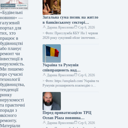
«Будівельні
новини» —
Загальна сума позик на житло
галузевий
в банківському секторі
портал для
досягла 50 мільярдів гривень.
Дарина Ярмоленко
Сер 6, 2026
тих, хто
> Фото: Пресслужба КБУ На 1 червня
працює в
2026 року сукупний обсяг іпотечних
позик у банківській системі досяг 50
будівництві
мільярдів гривень,…
або планує
ремонт чи
інвестиції в
нерухомість.
Україна та Румунія
Ми пишемо
співпрацюють над
про сучасні
збільшенням логістичного
Дарина Ярмоленко
Сер 6, 2026
технології
потенціалу порту Констанца
> Фото: https://unsplash.com/ Україна та
будівництва,
Румунія розширюють взаємодію з
тенденції
метою забезпечення вивезення
ринку
вітчизняної агропродукції через
румунську гавань Констанца, яка
нерухомості
трансформувалася…
та практичні
поради з
Перед приватизацією ТРЦ
якісного
Ocean Plaza повинна
ремонту.
відбутися процедура
Дарина Ярмоленко
Сер 6, 2026
Матеріали