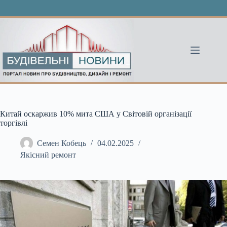
Перейти
до
вмісту
Китай оскаржив 10% мита США у Світовій організації
торгівлі
Семен Кобець
04.02.2025
Якісний ремонт