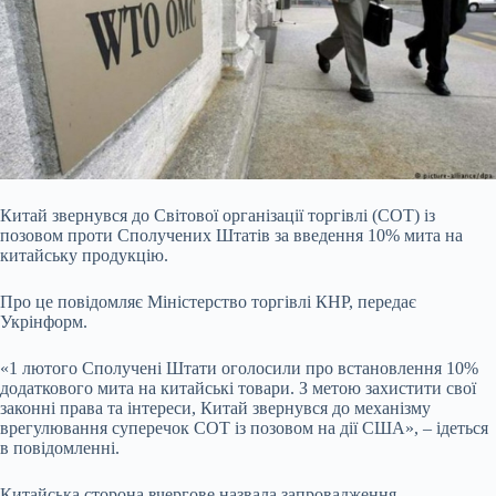
Китай звернувся до Світової організації торгівлі (СОТ) із
позовом проти Сполучених Штатів за введення 10% мита на
китайську продукцію.
Про це повідомляє Міністерство
торгівлі КНР, передає
Укрінформ.
«1 лютого Сполучені Штати оголосили про встановлення 10%
додаткового мита на китайські товари. З метою захистити свої
законні права та інтереси, Китай звернувся до механізму
врегулювання суперечок СОТ із позовом на дії США», – ідеться
в повідомленні.
Китайська сторона вчергове назвала запровадження