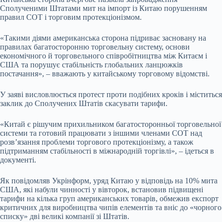
Сполученими Штатами мит на імпорт із Китаю порушенням
правил СОТ і торговим протекціонізмом.
«Такими діями американська сторона підриває засновану на
правилах багатосторонню торговельну систему, основи
економічного й торговельного співробітництва між Китаєм і
США та порушує стабільність глобальних ланцюжків
постачання», – вважають у китайському торговому відомстві.
У заяві висловлюється протест проти подібних кроків і міститься
заклик до Сполучених Штатів скасувати тарифи.
«Китай є рішучим прихильником багатосторонньої торговельної
системи та готовий працювати з іншими членами СОТ над
розв’язання проблеми торгового протекціонізму, а також
підтриманням стабільності в міжнародній торгівлі», – ідеться в
документі.
Як повідомляв Укрінформ, уряд Китаю у відповідь на 10% мита
США, які набули чинності у вівторок, встановив підвищені
тарифи на кілька груп американських товарів, обмежив експорт
критичних для виробництва чипів елементів та вніс до «чорного
списку» дві великі компанії зі Штатів.