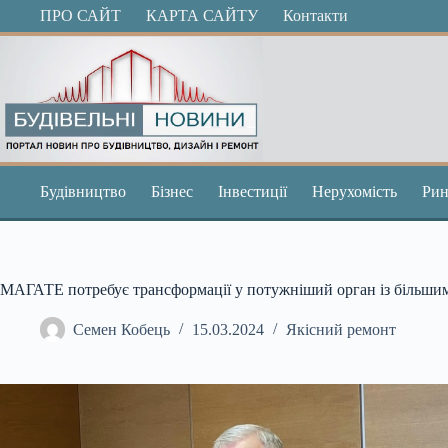
Перейти
ПРО САЙТ
КАРТА САЙТУ
Контакти
до
вмісту
Будівництво
Бізнес
Інвестиції
Нерухомість
Рин
МАГАТЕ потребує трансформації у потужніший орган із більши
Семен Кобець
15.03.2024
Якісний ремонт