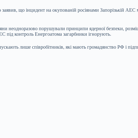
 заявив, що інцидент на окупованій росіянами Запорізькій АЕС 
осіяни неодноразово порушували принципи ядерної безпеки, розміщ
С під контроль Енергоатома загарбники ігнорують.
ускають лише співробітників, які мають громадянство РФ і підп