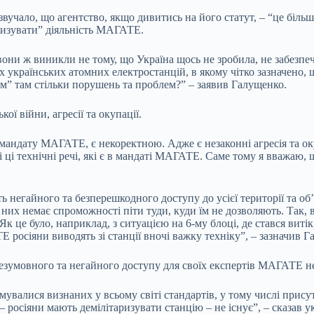
учало, що агентство, якщо дивитись на його статут, – “це більше 
тизувати” діяльність МАГАТЕ.
 вони ж виникли не тому, що Україна щось не зробила, не забезпе
их українських атомних електростанцій, в якому чітко зазначено
м” там стільки порушень та проблем?” – заявив Галущенко.
ої війни, агресії та окупації.
о мандату МАГАТЕ, є некоректною. Адже є незаконні агресія та ок
сі ці технічні речі, які є в мандаті МАГАТЕ. Саме тому я вважа
негайного та безперешкодного доступу до усієї території та об
в них немає спроможності піти туди, куди їм не дозволяють. Так, 
Як це було, наприклад, з ситуацією на 6-му блоці, де стався вит
росіяни виводять зі станції вночі важку техніку”, – зазначив Г
безумовного та негайного доступу для своїх експертів МАГАТЕ н
мувалися визнаних у всьому світі стандартів, у тому числі прис
 – росіяни мають демілітаризувати станцію – не існує”, – сказав 