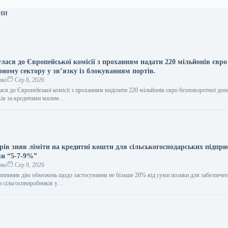
ни
лася до Європейської комісії з проханням надати 220 мільйонів євро
ному сектору у зв’язку із блокуванням портів.
нко
Сер 8, 2026
ася до Європейської комісії з проханням виділити 220 мільйонів євро безповоротної до
тків за кредитами малим…
рів зняв ліміти на кредитні кошти для сільськогосподарських підпри
и “5-7-9%”
нко
Сер 8, 2026
рипинив дію обмежень щодо застосування не більше 20% від суми позики для забезпече
и сільгоспвиробників у…