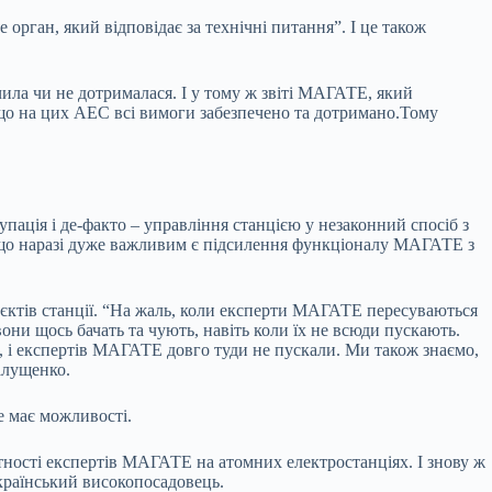
орган, який відповідає за технічні питання”. І це також
чила чи не дотрималася. І у тому ж звіті МАГАТЕ, який
, що на цих АЕС всі вимоги забезпечено та дотримано.Тому
упація і де-факто – управління станцією у незаконний спосіб з
ю, що наразі дуже важливим є підсилення функціоналу МАГАТЕ з
’єктів станції. “На жаль, коли експерти МАГАТЕ пересуваються
вони щось бачать та чують, навіть коли їх не всюди пускають.
ік, і експертів МАГАТЕ довго туди не пускали. Ми також знаємо,
алущенко.
е має можливості.
утності експертів МАГАТЕ на атомних електростанціях. І знову ж
український високопосадовець.