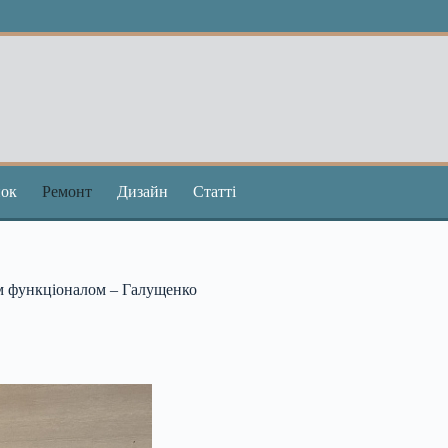
ок
Ремонт
Дизайн
Статті
м функціоналом – Галущенко