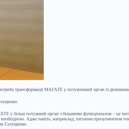
є потреба трансформації МАГАТЕ у потужніший орган із дієвішим
алущенко.
Е у більш потужний орган з більшими функціоналом – це питанн
 є необхідною. Адже навіть, наприклад, питання призупинення чле
лив Галущенко.