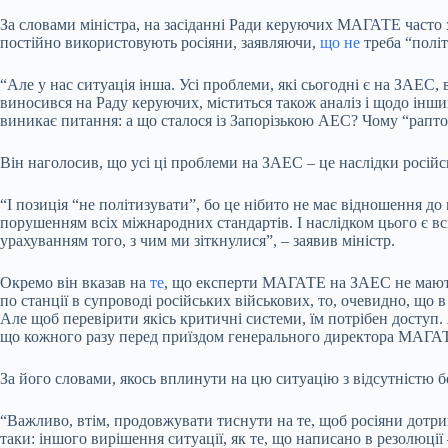
За словами міністра, на засіданні Ради керуючих МАГАТЕ часто зв
постійно використовують росіяни, заявляючи,
що не
треба “полі
“Але у нас ситуація інша. Усі проблеми, які сьогодні є на ЗАЕС,
виносився на Раду керуючих, міститься також аналіз і щодо інш
виникає питання: а що сталося із Запорізькою АЕС? Чому “рапто
Він наголосив, що усі ці проблеми на ЗАЕС – це наслідки російськ
“І позиція “не політизувати”, бо це нібито не має відношення д
порушенням всіх міжнародних стандартів. І наслідком цього є в
урахуванням того, з чим ми зіткнулися”, – заявив міністр.
Окремо він вказав на
те
, що експерти МАГАТЕ на ЗАЕС не мають 
по станції в супроводі російських військових, то, очевидно, що 
Але щоб перевірити якісь критичні системи, їм потрібен доступ. 
що кожного разу перед приїздом генерального директора МАГАТЕ 
За його словами, якось вплинути на цю ситуацію з відсутністю 
“Важливо, втім, продовжувати тиснути на те, щоб росіяни дотри
таки: іншого вирішення ситуації, як те, що написано в резолюції