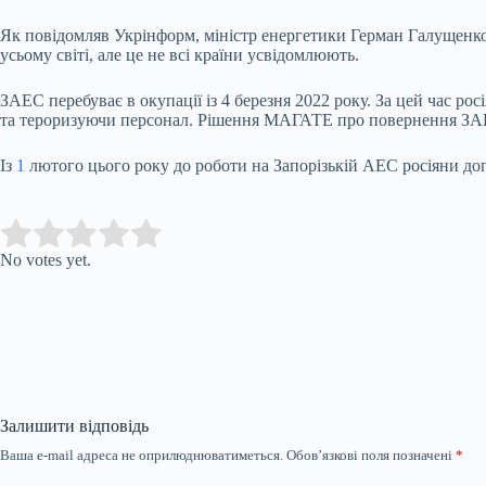
Як повідомляв Укрінформ, міністр енергетики Герман Галущенко
усьому світі, але це не всі країни усвідомлюють.
ЗАЕС перебуває в окупації із 4 березня 2022 року. За цей час р
та тероризуючи персонал. Рішення МАГАТЕ про повернення ЗАЕ
Із
1
лютого цього року до роботи на Запорізькій АЕС росіяни доп
Submit Rating
Rate this item:
No votes yet.
Залишити відповідь
Ваша e-mail адреса не оприлюднюватиметься.
Обов’язкові поля позначені
*