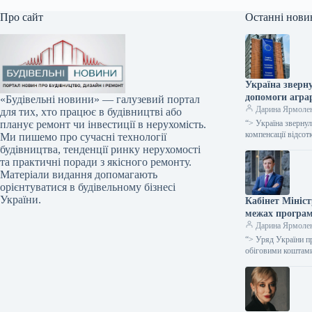
Про сайт
Останні нови
Україна зверну
допомоги аграр
«Будівельні новини» — галузевий портал
Дарина Ярмоле
для тих, хто працює в будівництві або
“> Україна звернул
планує ремонт чи інвестиції в нерухомість.
компенсації відсо
Ми пишемо про сучасні технології
будівництва, тенденції ринку нерухомості
та практичні поради з якісного ремонту.
Матеріали видання допомагають
орієнтуватися в будівельному бізнесі
України.
Кабінет Мініст
межах програм
Дарина Ярмоле
“> Уряд України п
обіговими коштам