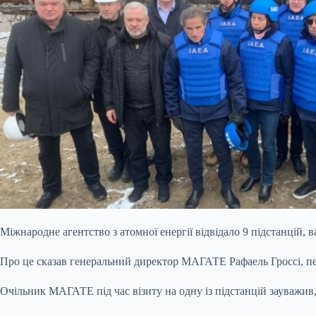
Міжнародне агентство з атомної енергії відвідало 9 підстанцій,
Про це сказав
генеральний директор МАГАТЕ Рафаель Гроссі, пе
Очільник МАГАТЕ під час візиту на одну із підстанцій зауважив