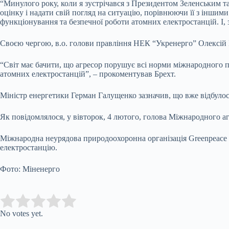
“Минулого року, коли я зустрічався з Президентом Зеленським т
оцінку і надати свій погляд на ситуацію, порівнюючи її з іншими
функціонування та безпечної роботи атомних електростанцій. І, з
Своєю чергою, в.о. голови правління НЕК “Укренерго” Олексій Б
“Світ має бачити, що агресор порушує всі норми міжнародного п
атомних електростанцій”, – прокоментував Брехт.
Міністр енергетики Герман Галущенко зазначив, що вже відбулося
Як повідомлялося, у вівторок, 4 лютого, голова Міжнародного аг
Міжнародна неурядова природоохоронна організація Greenpeace з
електростанцію.
Фото: Міненерго
Submit Rating
Rate this item:
No votes yet.