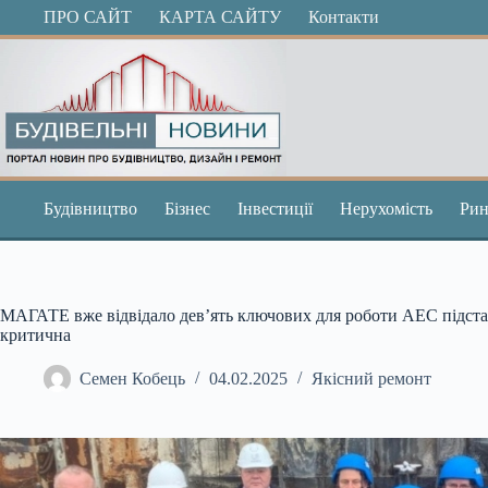
Перейти
ПРО САЙТ
КАРТА САЙТУ
Контакти
до
вмісту
Будівництво
Бізнес
Інвестиції
Нерухомість
Рин
МАГАТЕ вже відвідало дев’ять ключових для роботи АЕС підстанц
критична
Семен Кобець
04.02.2025
Якісний ремонт