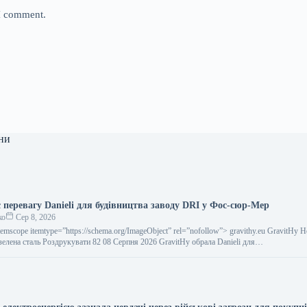
 I comment.
ни
 перевагу Danieli для будівництва заводу DRI у Фос-сюр-Мер
ко
Сер 8, 2026
temscope itemtype=”https://schema.org/ImageObject” rel=”nofollow”> gravithy.eu GravitHy 
зелена сталь Роздрукувати 82 08 Серпня 2026 GravitHy обрала Danieli для…