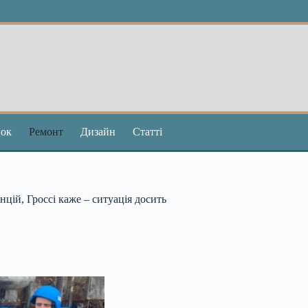
ок
Ремонт
Дизайн
Статті
ій, Гроссі каже – ситуація досить