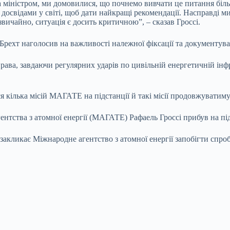
а міністром, ми домовилися, що почнемо вивчати це питання біл
 досвідами у світі, щоб дати найкращі рекомендації. Насправді м
вичайно, ситуація є досить критичною”, – сказав Гроссі.
рехт наголосив на важливості належної фіксації та документуван
рава, завдаючи регулярних ударів по цивільній енергетичній інф
 кілька місій МАГАТЕ на підстанції й такі місії продовжуватиму
ентства з атомної енергії (МАГАТЕ) Рафаель Гроссі прибув на під
акликає Міжнародне агентство з атомної енергії запобігти спроб