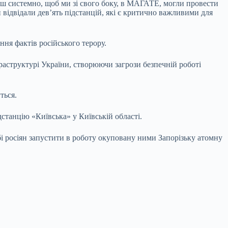
ьш системно, щоб ми зі свого боку, в МАГАТЕ, могли провести
и відвідали дев’ять підстанцій, які є критично важливими для
ня фактів російського терору.
раструктурі України, створюючи загрози безпечній роботі
ться.
станцію «Київська» у Київській області.
і росіян запустити в роботу окуповану ними Запорізьку атомну