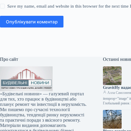
Save my name, email and website in this browser for the next time
Опублікувати коментар
Про сайт
Останні нови
GravitHy надає
Алла Самсонен
«Будівельні новини» — галузевий портал
itemprop=”image” i
для тих, хто працює в будівництві або
Глобальний ринок 
планує ремонт чи інвестиції в нерухомість.
Ми пишемо про сучасні технології
будівництва, тенденції ринку нерухомості
та практичні поради з якісного ремонту.
Матеріали видання допомагають
орієнтуватися в будівельному бізнесі