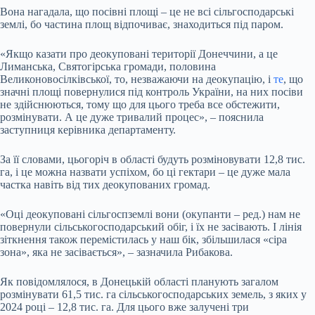
Вона нагадала, що посівні площі – це не всі сільгосподарські
землі, бо частина площ відпочиває, знаходиться під паром.
«Якщо казати про деокуповані території Донеччини, а це
Лиманська, Святогірська громади, половина
Великоновосілківської, то, незважаючи на деокупацію, і
те
, що
значні площі повернулися під контроль України, на них посіви
не здійснюються, тому що для цього треба все обстежити,
розмінувати. А це дуже тривалий процес», – пояснила
заступниця керівника департаменту.
За її словами, цьогоріч в області будуть розміновувати 12,8 тис.
га, і це можна назвати успіхом, бо ці гектари – це дуже мала
частка навіть від тих деокупованих громад.
«Оці деокуповані сільгоспземлі вони (окупанти – ред.) нам не
повернули сільськогосподарський обіг, і їх не засівають. І лінія
зіткнення також перемістилась у наш бік, збільшилася «сіра
зона», яка не засівається», – зазначила Рибакова.
Як повідомлялося, в Донецькій області планують загалом
розмінувати 61,5 тис. га сільськогосподарських земель, з яких у
2024 році – 12,8 тис. га. Для цього вже залучені три