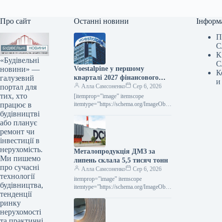
Про сайт
Останні новини
Інформ
П
С
К
«Будівельні
С
новини» —
Voestalpine у першому
К
галузевий
кварталі 2027 фінансового
и
портал для
року підвищила виручку на
Алла Самсоненко
Сер 6, 2026
тих, хто
2,4% порівняно з попереднім
[itemprop=”image” itemscope
працює в
роком.
itemtype=”https://schema.org/ImageObje
ct” rel=”nofollow”> voestalpine.com
будівництві
Новини Глобальний ринок voestalpine
або планує
Роздрукувати 80 06 Серпня 2026
ремонт чи
Voestalpine у І кварталі 2027
інвестиції в
фінроку…
нерухомість.
Металопродукція ДМЗ за
Ми пишемо
липень склала 5,5 тисяч тонн
про сучасні
Алла Самсоненко
Сер 6, 2026
технології
itemprop=”image” itemscope
будівництва,
itemtype=”https://schema.org/ImageObje
тенденції
ct” rel=”nofollow”> ДМЗ Новини
ринку
Компанії ДМЗ Друкувати 93 06
Серпня 2026 ДМЗ у липні виробив 5,5
нерухомості
тис. т…
та практичні