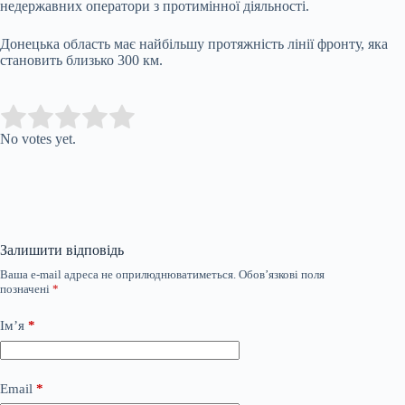
недержавних оператори з протимінної діяльності.
Донецька область має найбільшу протяжність лінії фронту, яка
становить близько 300 км.
Submit Rating
Rate this item:
No votes yet.
Залишити відповідь
Ваша e-mail адреса не оприлюднюватиметься.
Обов’язкові поля
позначені
*
Ім’я
*
Email
*