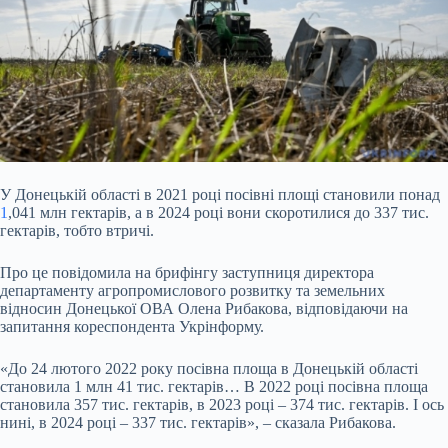
У Донецькій області в 2021 році посівні площі становили понад
1
,041 млн гектарів, а в 2024 році вони скоротилися до 337 тис.
гектарів, тобто втричі.
Про це повідомила на
брифінгу заступниця директора
департаменту агропромислового розвитку та земельних
відносин Донецької ОВА Олена Рибакова, відповідаючи на
запитання кореспондента Укрінформу.
«До 24 лютого 2022 року посівна площа в Донецькій області
становила 1 млн 41 тис. гектарів… В 2022 році посівна площа
становила 357 тис. гектарів, в 2023 році – 374 тис. гектарів. І ось
нині, в 2024 році – 337 тис. гектарів», – сказала Рибакова.