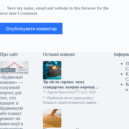
Save my name, email and website in this browser for the
next time I comment.
Опублікувати коментар
Про сайт
Останні новини
Інформ
П
С
К
«Будівельні
С
новини» —
Зір після сорока: чому
К
галузевий
стандартна лазерна корекція
и
портал для
більше не ефективна та що
Дарина Ярмоленко
Сер 8, 2026
тих, хто
пропонує «Ексімер»
“> Приблизно після сорока років у
працює в
більшості людей починається знайомий
сценарій: текст на смартфоні
будівництві
доводиться відсувати далі, дрібний
або планує
шрифт у…
ремонт чи
інвестиції в
нерухомість.