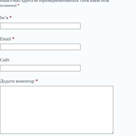
Ваша e-mail адреса не оприлюднюватиметься.
Обов’язкові поля
позначені
*
Ім’я
*
Email
*
Сайт
Додати коментар
*