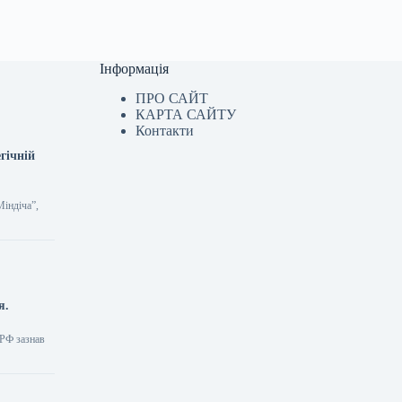
Інформація
ПРО САЙТ
КАРТА САЙТУ
Контакти
гічній
Міндіча”,
я.
 РФ зазнав