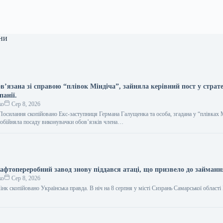
ни
в’язана зі справою “плівок Міндіча”, зайняла керівний пост у страте
панії.
ко
Сер 8, 2026
осилання скопійовано Екс-заступниця Германа Галущенка та особа, згадана у “плівках 
обійняла посаду виконувачки обов’язків члена…
афтопереробний завод знову піддався атаці, що призвело до займанн
ко
Сер 8, 2026
інк скопійовано Українська правда. В ніч на 8 серпня у місті Сизрань Самарської області