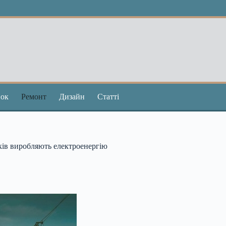
ок
Ремонт
Дизайн
Статті
ків виробляють електроенергію