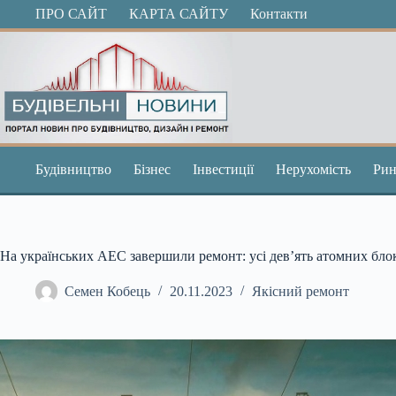
Перейти
ПРО САЙТ
КАРТА САЙТУ
Контакти
до
вмісту
Будівництво
Бізнес
Інвестиції
Нерухомість
Рин
На українських АЕС завершили ремонт: усі дев’ять атомних бло
Семен Кобець
20.11.2023
Якісний ремонт