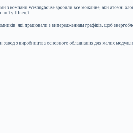
ами з компанії Westinghouse зробили все можливе, аби атомні бл
анії у Швеції.
томників, які працювали з випередженням графіків, щоб енерго
 завод з виробництва основного обладнання для малих модульни