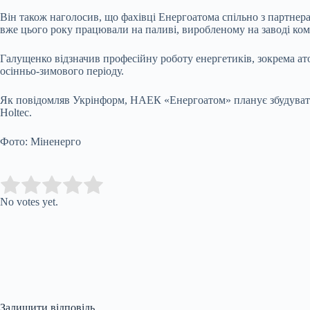
Він також наголосив, що фахівці Енергоатома спільно з партнер
вже цього року працювали на паливі, виробленому на заводі комп
Галущенко відзначив професійну роботу енергетиків, зокрема а
осінньо-зимового періоду.
Як повідомляв Укрінформ, НАЕК «Енергоатом» планує збудувати
Holtec.
Фото: Міненерго
Submit Rating
Rate this item:
No votes yet.
Залишити відповідь