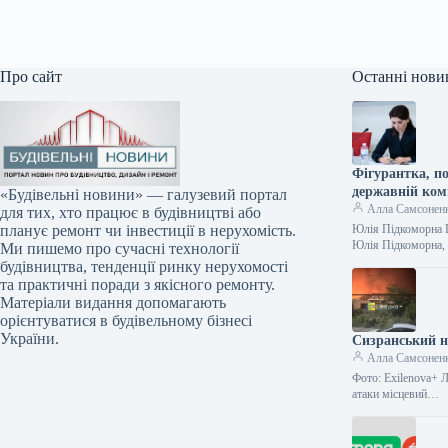
Про сайт
Останні нови
Фігурантка, по
державній ком
«Будівельні новини» — галузевий портал
Алла Самсонен
для тих, хто працює в будівництві або
Юлія Підкоморна П
планує ремонт чи інвестиції в нерухомість.
Юлія Підкоморна, 
Ми пишемо про сучасні технології
будівництва, тенденції ринку нерухомості
та практичні поради з якісного ремонту.
Матеріали видання допомагають
орієнтуватися в будівельному бізнесі
України.
Сизранський н
Алла Самсонен
Фото: Exilenova+ Л
атаки місцевий…