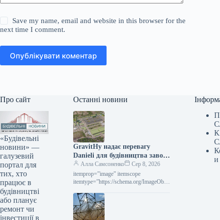
Save my name, email and website in this browser for the
next time I comment.
Опублікувати коментар
Про сайт
Останні новини
Інформ
П
С
К
«Будівельні
С
новини» —
GravitHy надає перевагу
К
галузевий
Danieli для будівництва заводу
и
портал для
DRI у Фос-сюр-Мер
Алла Самсоненко
Сер 8, 2026
тих, хто
itemprop=”image” itemscope
працює в
itemtype=”https://schema.org/ImageObje
ct” rel=”nofollow”> gravithy.eu
будівництві
GravitHy Новини Глобальний ринок
або планує
зелена сталь Роздрукувати 82 08
ремонт чи
Серпня 2026 GravitHy обрала Danieli
інвестиції в