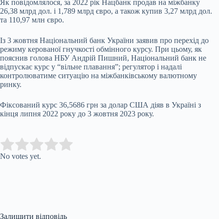
Як повідомлялося, за 2022 рік Нацбанк продав на міжбанку
26,38 млрд дол. і 1,789 млрд євро, а також купив 3,27 млрд дол.
та 110,97 млн євро.
Із 3 жовтня Національний банк України заявив про перехід до
режиму керованої гнучкості обмінного курсу. При цьому, як
пояснив голова НБУ Андрій Пишний, Національний банк не
відпускає курс у “вільне плавання”; регулятор і надалі
контролюватиме ситуацію на міжбанківському валютному
ринку.
Фіксований курс 36,5686 грн за долар США діяв в Україні з
кінця липня 2022 року до 3 жовтня 2023 року.
Submit Rating
Rate this item:
No votes yet.
Залишити відповідь