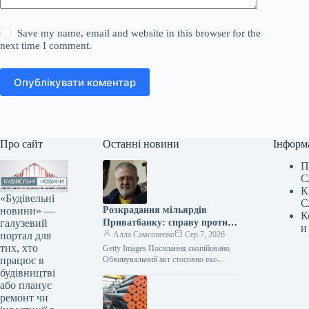
Save my name, email and website in this browser for the
next time I comment.
Опублікувати коментар
Про сайт
Останні новини
Інформ
П
С
К
«Будівельні
С
новини» —
Розкрадання мільярдів
К
галузевий
Приватбанку: справу проти
и
портал для
Коломойського передано до
Алла Самсоненко
Сер 7, 2026
тих, хто
суду
Getty Images Посилання скопійовано
працює в
Обвинувальний акт стосовно екс-
кінцевого бенефіціарного власника
будівництві
Приватбанку Ігоря Коломойського та
або планує
колишніх співробітників банку, яких
ремонт чи
підозрюють у…