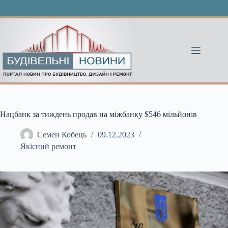
Перейти
до
вмісту
Нацбанк за тиждень продав на міжбанку $546 мільйонів
Семен Кобець
09.12.2023
Якісний ремонт