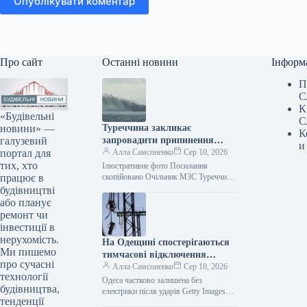
Опублікувати коментар
Про сайт
Останні новини
Інформ
П
С
К
«Будівельні
С
новини» —
Туреччина закликає
К
галузевий
запровадити припинення
и
портал для
вогню щодо суден у Чорному
Алла Самсоненко
Сер 10, 2026
тих, хто
морі.
Ілюстративне фото Посилання
працює в
скопійовано Очільник МЗС Туреччини
Хакан Фідан повідомив, що Туреччина
будівництві
висунула заклик до України та Росії
або планує
щодо встановлення…
ремонт чи
інвестиції в
нерухомість.
На Одещині спостерігаються
Ми пишемо
тимчасові відключення
про сучасні
електроенергії через одну з
Алла Самсоненко
Сер 10, 2026
технології
найсерйозніших атак,
Одеса частково залишена без
будівництва,
здійснених РФ.
електрики після ударів Getty Images
тенденції
Посилання скопійовано Ворог провів