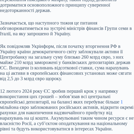
дотриматися основоположного принципу суверенної
недоторканності держав.
Зазначається, що наступного тижня це питання
обговорюватиметься на зустрічі міністрів фінансів Групи семи в
Італії, на яку запрошено й Україну.
Як повідомляв Укрінформ, після початку вторгнення РФ в
Україну країни демократичного світу заблокували активи її
Центробанку на загальну суму близько 260 млрд євро, з них
майже 210 млрд заморожені у банківських депозитаріях держав
ЄС. Виходячи із коливань відсоткової ставки, сума нарахувань
на ці активи в європейських фінансових установах може сягати
від 2,5 до 3 млрд євро щороку.
12 лютого 2024 року ЄС зробив перший крок у напрямку
використання цих грошей – зобов’язав всі центральні
європейські депозитарії, на балансі яких перебуває більше
1
мільйона євро заблокованих російських активів, відкрити окремі
рахунки для накопичення надзвичайного прибутку від
нарахувань на ці кошти. Акумульовані таким чином ресурси є не
власністю Росії, а суб’єктом оподаткування на національному
рівні та будуть використовуватися в інтересах України.