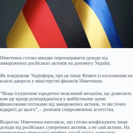
Німеччина готова швидко перенаправити доходи від
заморожених російських активів на допомогу Україні.
Як повідомляє Укрінформ, про це пише Reuters із посиланням на
власні
джерела у міністерстві фінансів Німеччини.
“Якщо існуватиме юридично можливий механізм, що дозволить
нам ще краще розпоряджатися у майбутньому цими
фінансовими потоками від заморожених активів, то ми точно
відкриті до цього”, – розповів співрозмовник агентства.
Водночас Німеччина наполягає, що готова конфіскувати лише
доходи від російських суверенних активів, а не самі активи. На
переконання німецького мінфіну, такий підхід дозволить