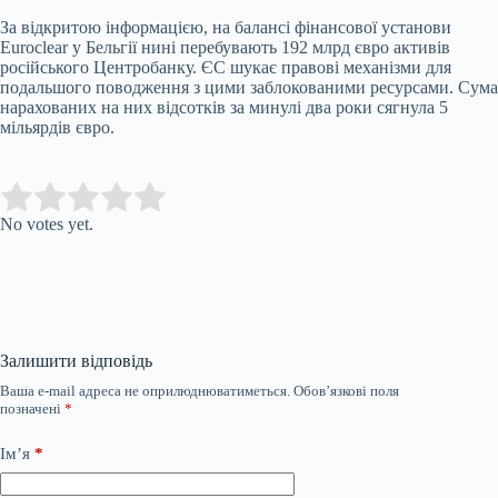
За відкритою інформацією, на балансі фінансової установи
Euroclear у Бельгії нині перебувають 192 млрд євро активів
російського Центробанку. ЄС шукає правові механізми для
подальшого поводження з цими заблокованими ресурсами. Сума
нарахованих на них відсотків за минулі два роки сягнула 5
мільярдів євро.
Submit Rating
Rate this item:
No votes yet.
Залишити відповідь
Ваша e-mail адреса не оприлюднюватиметься.
Обов’язкові поля
позначені
*
Ім’я
*