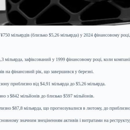
¥750 мільярдів (близько $5,26 мільярда) у 2024 фінансовому році,
,3 мільярда, зафіксований у 1999 фінансовому році, коли компан
ів на фінансовий рік, що завершився у березні.
зону приблизно від $4,91 мільярда до $5,26 мільярда.
о з $842 мільйонів до близько $597 мільйонів.
лизно $87,8 мільярда, що прогнозувалися в лютому, до приблизно
основному значним знеціненням активів і витратами на реструкт