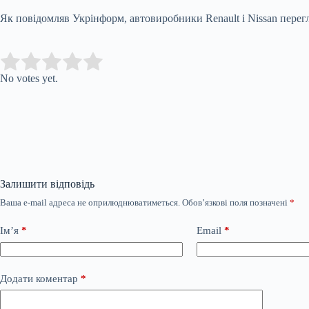
Як повідомляв Укрінформ, автовиробники Renault і Nissan перегл
Submit Rating
Rate this item:
No votes yet.
Залишити відповідь
Ваша e-mail адреса не оприлюднюватиметься.
Обов’язкові поля позначені
*
Ім’я
*
Email
*
Додати коментар
*