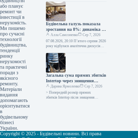
будівництві
«Найкращий забудовник» під час
або планує
офіційного ювілейного святкування,
ремонт чи
присвяченого 15-річчю
інвестиції в
Конфедерації…
нерухомість.
Будівельна галузь показала
Ми пишемо
зростання на 8%: динаміка на
про сучасні
ринку нерухомості,
Алла Самсоненко
Сер 7, 2026
технології
складських приміщень та
07.08.2026, 20:10 П’ятого серпня 2026
будівництва,
іпотечного кредитування
року відбулася аналітична дискусія
тенденції
«Оцінка ринку будівельних матеріалів
ринку
та нерухомості: перше півріччя 2026
року». Подія…
нерухомості
та практичні
поради з
Загальна сума прямих збитків
якісного
Intertop через знищення
ремонту.
головного складу сягає 450
Дарина Ярмоленко
Сер 7, 2026
Матеріали
мільйонів гривень.
> Попередній розмір прямих
видання
збитків Intertop після знищення
допомагають
ключового складу внаслідок
орієнтуватися
російського нападу складає 450
в
мільйонів гривень, повідомив
будівельному
генеральний директор Intertop Ukraine
бізнесі
Сергій Бадрітдінов.…
України.
Copyright © 2025 - Будівельні новини. Всі права