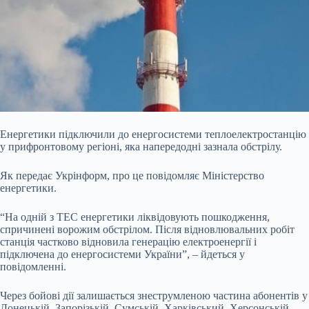
Енергетики підключили до енергосистеми теплоелектростанцію
у прифронтовому регіоні, яка
напередодні зазнала обстрілу.
Як передає Укрінформ, про це повідомляє Міністерство
енергетики.
“На одній з ТЕС енергетики ліквідовують пошкодження,
спричинені ворожим обстрілом. Після відновлювальних робіт
станція частково відновила генерацію електроенергії і
підключена до енергосистеми України”, – йдеться у
повідомленні.
Через бойові дії залишається знеструмленою частина абонентів у
Донецькій, Запорізькій, Сумській, Харківський, Херсонській,