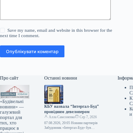
Save my name, email and website in this browser for the
next time I comment.
Опублікувати коментар
Про сайт
Останні новини
Інформ
П
С
К
«Будівельні
С
новини» —
КБУ назвала “Інтергал-Буд”
К
галузевий
провідним девелопером
и
портал для
Алла Самсоненко
Сер 7, 2026
тих, хто
07.08.2026, 20:05 Новини партнерів
працює в
Забудовник «Інтергал-Буд» був
удостоєний почесної премії