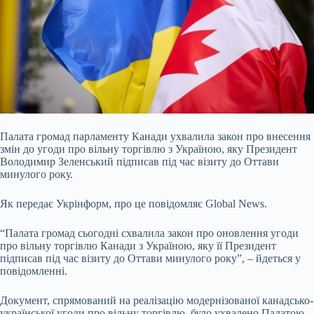
Палата громад парламенту Канади ухвалила закон про внесення
змін до угоди про вільну торгівлю з Україною, яку Президент
Володимир Зеленський підписав під час візиту до
Оттави
минулого року.
Як передає Укрінформ, про це повідомляє Global News.
“Палата громад сьогодні схвалила закон про оновлення угоди
про вільну торгівлю Канади з Україною, яку її Президент
підписав під час візиту до Оттави минулого року”, – йдеться у
повідомленні.
Документ, спрямований на реалізацію модернізованої канадсько-
української угоди про вільну торгівлю, було ухвалено Палатою