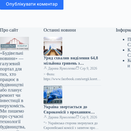
Опублікувати коментар
Про сайт
Останні новини
Інформ
П
С
К
«Будівельні
С
новини» —
Уряд схвалив виділення 64,8
К
галузевий
мільйона гривень з
и
портал для
державного бюджету для
Дарина Ярмоленко
Сер 9, 2026
тих, хто
відновлювальних робіт та
> Фото:
працює в
подолання наслідків війни.
https://www.facebook.com/sergii.koretsk
yi.page Уряд України схвалив
будівництві
виділення коштів, запланованих у
або планує
державному бюджеті на 2026 рік для
ремонт чи
фінансування регіональної політики,
інвестиції в
з…
нерухомість.
Україна звертається до
Ми пишемо
Єврокомісії з проханням
про сучасні
надати 220 мільйонів євро для
Дарина Ярмоленко
Сер 9, 2026
технології
допомоги
“> Українська сторона звернулася до
будівництва,
сільськогосподарським
Європейської комісії з запитом про