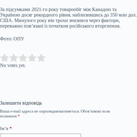
За підсумками 2021-го року товарообіг між Канадою та
Україною досяг рекордного рівня, наблизившись до 350 млн дол.
США. Минулого року він трохи знизився через фактори,
переважно пов’язані із початком російського вторгнення.
Фото: ОПУ
Submit Rating
Rate this item:
No votes yet.
Залишити відповідь
Ваша e-mail адреса не оприлюднюватиметься.
Обов’язкові поля
позначені
*
Ім’я
*