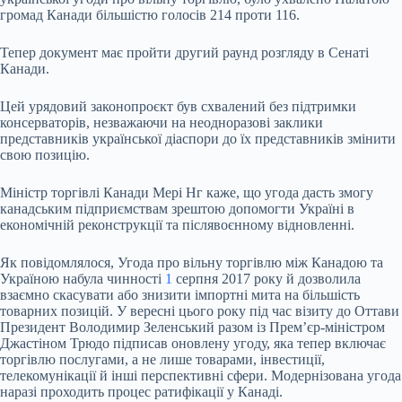
громад Канади більшістю голосів 214 проти 116.
Тепер документ має пройти другий раунд розгляду в Сенаті
Канади.
Цей урядовий законопроєкт був схвалений без підтримки
консерваторів, незважаючи на неодноразові заклики
представників української діаспори до їх представників змінити
свою позицію.
Міністр торгівлі Канади Мері Нг каже, що угода дасть змогу
канадським підприємствам зрештою допомогти Україні в
економічній реконструкції та післявоєнному відновленні.
Як повідомлялося, Угода про вільну торгівлю між Канадою та
Україною набула чинності
1
серпня 2017 року й дозволила
взаємно скасувати або знизити імпортні мита на більшість
товарних позицій. У вересні цього року під час візиту до Оттави
Президент Володимир Зеленський разом із Прем’єр-міністром
Джастіном Трюдо підписав оновлену угоду, яка тепер включає
торгівлю послугами, а не лише товарами, інвестиції,
телекомунікації й інші перспективні сфери. Модернізована угода
наразі проходить процес ратифікації у Канаді.