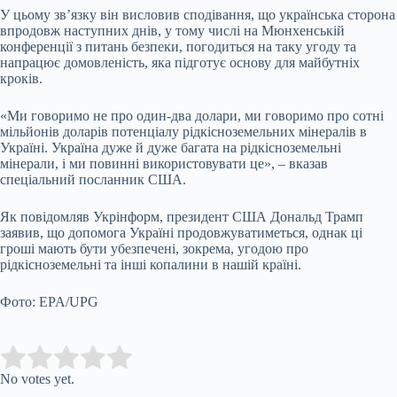
У цьому зв’язку він висловив сподівання, що українська сторона
впродовж наступних днів, у тому числі на Мюнхенській
конференції з питань безпеки, погодиться на таку угоду та
напрацює домовленість, яка підготує основу для майбутніх
кроків.
«Ми говоримо не про один-два долари, ми говоримо про сотні
мільйонів доларів потенціалу рідкісноземельних мінералів в
Україні. Україна дуже й дуже багата на рідкісноземельні
мінерали, і ми повинні використовувати це», – вказав
спеціальний посланник США.
Як повідомляв Укрінформ, президент США Дональд Трамп
заявив, що допомога Україні продовжуватиметься, однак ці
гроші мають бути убезпечені, зокрема, угодою про
рідкісноземельні та інші копалини в нашій країні.
Фото: EPA/UPG
Submit Rating
Rate this item:
No votes yet.