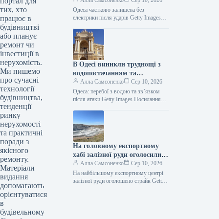
портал для
електроенергії через одну з
Алла Самсоненко
Сер 10, 2026
тих, хто
найсерйозніших атак,
Одеса частково залишена без
працює в
здійснених РФ.
електрики після ударів Getty Images
Посилання скопійовано Ворог провів
будівництві
один із наймасовіших нападів на
або планує
Одещину цього…
ремонт чи
інвестиції в
нерухомість.
В Одесі виникли труднощі з
Ми пишемо
водопостачанням та
про сучасні
комунікаціями після ударів.
Алла Самсоненко
Сер 10, 2026
технології
Одеса: перебої з водою та зв’язком
будівництва,
після атаки Getty Images Посилання
тенденції
скопійовано Після одного з
ринку
найінтенсивніших обстрілів Одеси
російськими військами,…
нерухомості
та практичні
поради з
На головному експортному
якісного
хабі залізної руди оголосили
ремонту.
страйк.
Алла Самсоненко
Сер 10, 2026
Матеріали
На найбільшому експортному центрі
видання
залізної руди оголошено страйк Getty
допомагають
images Посилання скопійовано У
орієнтуватися
неділю до протестних дій на об’єктах
в
BHP…
будівельному