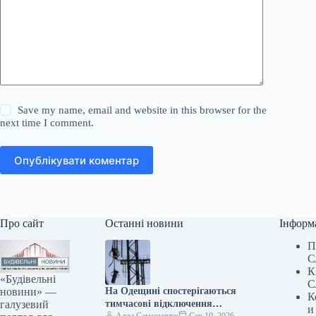
Save my name, email and website in this browser for the
next time I comment.
Опублікувати коментар
Про сайт
Останні новини
Інформ
П
С
К
«Будівельні
С
новини» —
На Одещині спостерігаються
К
галузевий
тимчасові відключення
и