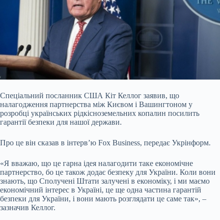
Спеціальний посланник США Кіт Келлог заявив, що
налагодження партнерства між Києвом і Вашингтоном у
розробці українських рідкісноземельних копалин посилить
гарантії
безпеки для нашої держави.
Про це він сказав в інтерв’ю Fox Business, передає Укрінформ.
«Я вважаю, що це гарна ідея налагодити таке економічне
партнерство, бо це також додає безпеку для України. Коли вони
знають, що Сполучені Штати залучені в економіку, і ми маємо
економічний інтерес в Україні, це ще одна частина гарантій
безпеки для України, і вони мають розглядати це саме так», –
зазначив Келлог.