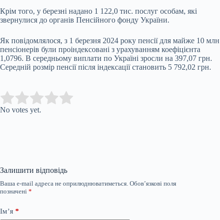
Крім того, у березні надано 1 122,0 тис. послуг особам, які
звернулися до органів Пенсійного фонду України.
Як повідомлялося, з 1 березня 2024 року пенсії для майже 10 млн
пенсіонерів були проіндексовані з урахуванням коефіцієнта
1,0796. В середньому виплати по Україні зросли на 397,07 грн.
Середній розмір пенсії після індексації становить 5 792,02 грн.
Submit Rating
Rate this item:
No votes yet.
Залишити відповідь
Ваша e-mail адреса не оприлюднюватиметься.
Обов’язкові поля
позначені
*
Ім’я
*