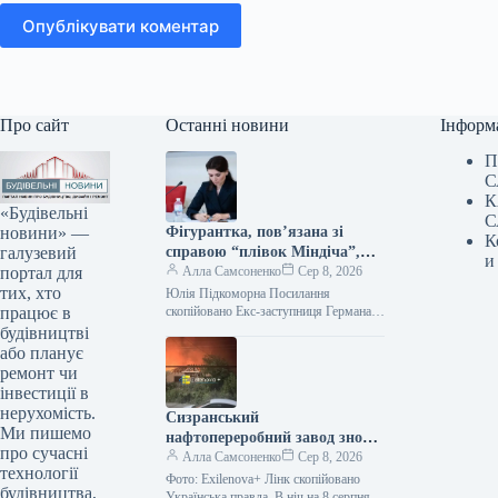
Опублікувати коментар
Про сайт
Останні новини
Інформ
П
С
К
«Будівельні
С
новини» —
Фігурантка, пов’язана зі
К
галузевий
справою “плівок Міндіча”,
и
портал для
зайняла керівний пост у
Алла Самсоненко
Сер 8, 2026
тих, хто
стратегічній державній
Юлія Підкоморна Посилання
працює в
компанії.
скопійовано Екс-заступниця Германа
Галущенка та особа, згадана у “плівках
будівництві
Міндіча”, Юлія Підкоморна, обійняла
або планує
посаду виконувачки обов’язків
ремонт чи
члена…
інвестиції в
нерухомість.
Сизранський
Ми пишемо
нафтопереробний завод знову
про сучасні
піддався атаці, що призвело
Алла Самсоненко
Сер 8, 2026
технології
до займання.
Фото: Exilenova+ Лінк скопійовано
будівництва,
Українська правда. В ніч на 8 серпня у