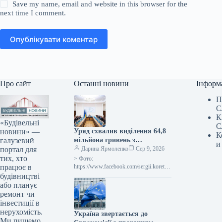
Save my name, email and website in this browser for the
next time I comment.
Опублікувати коментар
Про сайт
Останні новини
Інформ
П
С
К
«Будівельні
С
новини» —
Уряд схвалив виділення 64,8
К
галузевий
мільйона гривень з
и
портал для
державного бюджету для
Дарина Ярмоленко
Сер 9, 2026
тих, хто
відновлювальних робіт та
> Фото:
працює в
подолання наслідків війни.
https://www.facebook.com/sergii.koretsk
yi.page Уряд України схвалив
будівництві
виділення коштів, запланованих у
або планує
державному бюджеті на 2026 рік для
ремонт чи
фінансування регіональної політики,
інвестиції в
з…
нерухомість.
Україна звертається до
Ми пишемо