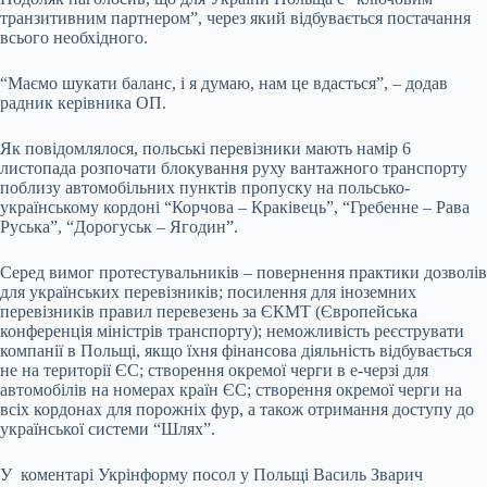
транзитивним партнером”, через який відбувається постачання
всього необхідного.
“Маємо шукати баланс, і я думаю, нам це вдасться”, – додав
радник керівника ОП.
Як повідомлялося, польські перевізники мають намір 6
листопада розпочати блокування руху вантажного транспорту
поблизу автомобільних пунктів пропуску на польсько-
українському кордоні “Корчова – Краківець”, “Гребенне – Рава
Руська”, “Дорогуськ – Ягодин”.
Серед вимог протестувальників – повернення практики дозволів
для українських перевізників; посилення для іноземних
перевізників правил перевезень за ЄКМТ (Європейська
конференція міністрів транспорту); неможливість реєструвати
компанії в Польщі, якщо їхня фінансова діяльність відбувається
не на території ЄС; створення окремої черги в е-черзі для
автомобілів на номерах країн ЄС; створення окремої черги на
всіх кордонах для порожніх фур, а також отримання доступу до
української системи “Шлях”.
У коментарі Укрінформу посол у Польщі Василь Зварич