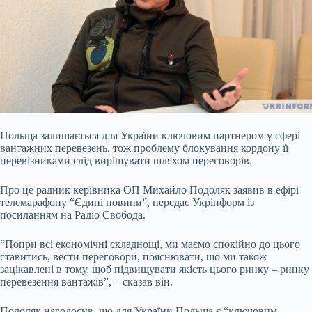
Польща залишається для України ключовим партнером у сфері
вантажних перевезень, тож проблему блокування кордону її
перевізниками слід вирішувати шляхом переговорів.
Про
це радник керівника ОП Михайло Подоляк заявив в ефірі
телемарафону “Єдині новини”, передає Укрінформ із
посиланням на Радіо Свобода.
“Попри всі економічні складнощі, ми маємо спокійно до цього
ставитись, вести переговори, пояснювати, що ми також
зацікавлені в тому, щоб підвищувати якість цього ринку – ринку
перевезення вантажів”, – сказав він.
Подоляк наголосив, що для України Польща є “ключовим