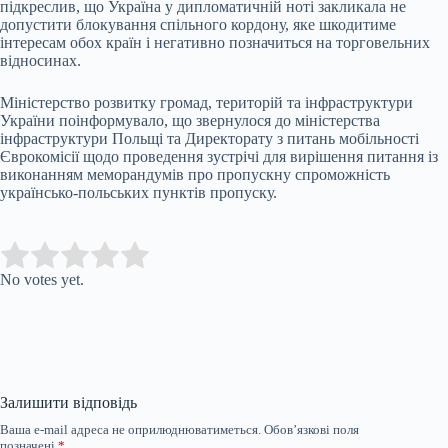
підкреслив, що Україна у дипломатичній ноті закликала не
допустити блокування спільного кордону, яке шкодитиме
інтересам обох країн і негативно позначиться на торговельних
відносинах.
Міністерство розвитку громад, територій та інфраструктури
України поінформувало, що звернулося до міністерства
інфраструктури Польщі та Директорату з питань мобільності
Єврокомісії щодо проведення зустрічі для вирішення питання із
виконанням меморандумів про пропускну спроможність
українсько-польських пунктів пропуску.
Submit Rating
Rate this item:
No votes yet.
Залишити відповідь
Ваша e-mail адреса не оприлюднюватиметься.
Обов’язкові поля
позначені
*