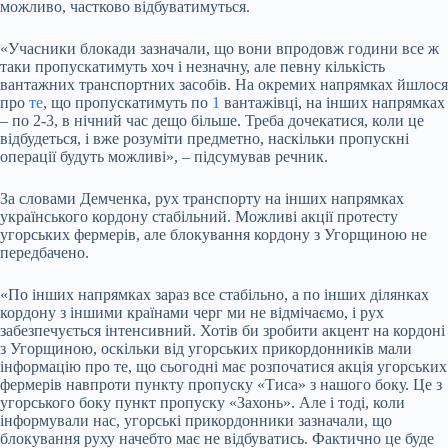
можливо, частково відбуватимуться.
«Учасники блокади зазначали, що вони впродовж години все ж
таки пропускатимуть хоч і незначну, але певну кількість
вантажних транспортних засобів. На окремих напрямках йшлося
про
те
, що пропускатимуть по
1
вантажівці, на інших напрямках
– по 2-3, в нічний час дещо більше. Треба дочекатися, коли це
відбудеться, і вже розуміти предметно, наскільки пропускні
операції будуть можливі», – підсумував речник.
За словами Демченка, рух транспорту на інших напрямках
українського кордону стабільний. Можливі акції протесту
угорських фермерів, але блокування кордону з Угорщиною не
передбачено.
«По інших напрямках зараз все стабільно, а по інших ділянках
кордону з іншими країнами черг ми не відмічаємо, і рух
забезпечується інтенсивний. Хотів би зробити акцент на кордоні
з Угорщиною, оскільки від угорських прикордонників мали
інформацію про те, що сьогодні має розпочатися акція угорських
фермерів навпроти пункту пропуску «Тиса» з нашого боку. Це з
угорського боку пункт пропуску «Захонь». Але і тоді, коли
інформували нас, угорські прикордонники зазначали, що
блокування руху начебто має не відбуватись. Фактично це буде