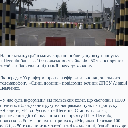
На польсько-українському кордоні поблизу пункту пропуску
«Шегині» близько 100 польських страйкарів і 50 транспортних
засобів заблокували під’їзний шлях
до кордону.
Як передає Укрінформ, про це в ефірі загальнонаціонального
телемарафону «Єдині новини» повідомив речник ДПСУ Андрій
Демченко.
«У нас була інформація від польських колег, що сьогодні з 10.00
почнеться блокування руху на напрямках пунктів пропуску
«Ягодин», «Рава-Руська» і «Шегині». Станом на зараз,
розпочалися дії з блокування по напрямку ПП «Шегині», з
польського боку – це пункт пропуску «Медика». Близько 100
осіб і до 50 транспортних засобів заблокували під’їзний шлях до