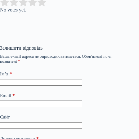
Submit Rating
Rate this item:
No votes yet.
Залишити відповідь
Ваша e-mail адреса не оприлюднюватиметься.
Обов’язкові поля
позначені
*
Ім’я
*
Email
*
Сайт
Додати коментар
*