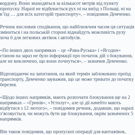
кордону. Вони знаходяться за кількасот метрів від пункту
пропуску. Наразі не відбувається рух ні на виїзд з Польщі, ні на
в’їзд … для всіх категорій транспорту», – повідомив Демченко.
Речник висловив сподівання, що найближчим часом ця ситуація
зміниться і на польській стороні віднайдуть можливість руху
хоча б для легкових автівок і автобусів.
«По інших двох напрямках – це «Рава-Руська» і «Ягодин»
станом на зараз не було інформації про початок дій з бокування,
але не виключено, що вони почнуться», – зазначив Демченко.
Відповідаючи на запитання, на який термін заблоковано проїзд
транспорту, Демченко зауважив, що це може тривати до початку
березня.
«Щодо інших напрямків, мають розпочати блокування ще на 2
напрямках – «Гринів», «Устилуг», але ці дії начебто мають
відбутися з 12 лютого», – повідомив речник, додавши, що наразі
з’ясовується, чи можуть бути ще блокування, окрім зазначених 5
напрямків.
Він також повідомив, що пропускні операції для вантажівок,