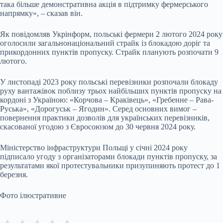
така більше демонстративна акція в підтримку фермерського
напрямку», – сказав він.
Як повідомляв Укрінформ, польські фермери 2 лютого 2024 року
оголосили загальнонаціональний страйк із блокадою доріг та
прикордонних пунктів пропуску. Страйк планують розпочати 9
лютого.
У листопаді 2023 року польські перевізники розпочали блокаду
руху вантажівок поблизу трьох найбільших пунктів пропуску на
кордоні з Україною: «Корчова – Краківець», «Гребенне – Рава-
Руська», «Дорогуськ – Ягодин». Серед основних вимог –
повернення практики дозволів для українських перевізників,
скасованої угодою з Євросоюзом до 30 червня 2024 року.
Міністерство інфраструктури Польщі у січні 2024 року
підписало угоду з організаторами блокади пунктів пропуску, за
результатами якої протестувальники призупиняють протест до 1
березня.
Фото ілюстративне