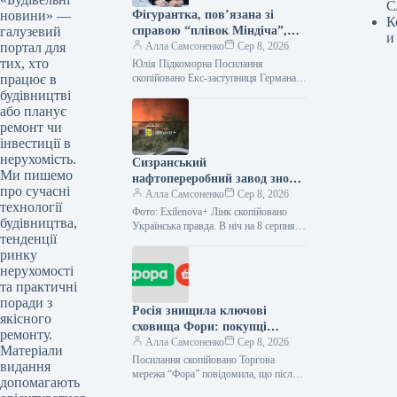
С
новини» —
Фігурантка, пов’язана зі
К
галузевий
справою “плівок Міндіча”,
и
портал для
зайняла керівний пост у
Алла Самсоненко
Сер 8, 2026
тих, хто
стратегічній державній
Юлія Підкоморна Посилання
працює в
компанії.
скопійовано Екс-заступниця Германа
Галущенка та особа, згадана у “плівках
будівництві
Міндіча”, Юлія Підкоморна, обійняла
або планує
посаду виконувачки обов’язків
ремонт чи
члена…
інвестиції в
нерухомість.
Сизранський
Ми пишемо
нафтопереробний завод знову
про сучасні
піддався атаці, що призвело
Алла Самсоненко
Сер 8, 2026
технології
до займання.
Фото: Exilenova+ Лінк скопійовано
будівництва,
Українська правда. В ніч на 8 серпня у
тенденції
місті Сизрань Самарської області РФ
ринку
зазнав атаки місцевий…
нерухомості
та практичні
поради з
Росія знищила ключові
якісного
сховища Фори: покупці
ремонту.
повідомляють про відсутність
Алла Самсоненко
Сер 8, 2026
Матеріали
товарів на полицях
Посилання скопійовано Торгова
видання
мережа “Фора” повідомила, що після
допомагають
ураження її логістичних вузлів