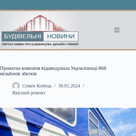
Перейти
до
вмісту
Приватна компанія відшкодувала Укрзалізниці ₴68
мільйонів збитків
Семен Кобець
30.01.2024
Якісний ремонт