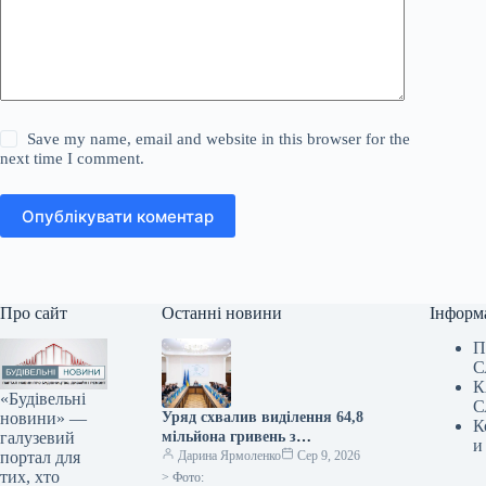
Save my name, email and website in this browser for the
next time I comment.
Опублікувати коментар
Про сайт
Останні новини
Інформ
П
С
К
«Будівельні
С
новини» —
Уряд схвалив виділення 64,8
К
галузевий
мільйона гривень з
и
портал для
державного бюджету для
Дарина Ярмоленко
Сер 9, 2026
тих, хто
відновлювальних робіт та
> Фото: