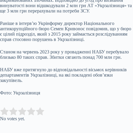
інкримінованих злочинах. Відповідно до угод про визнання
винуватості вони відшкодували 2 млн грн АТ «Укрзалізниця» та
ще 3 млн грн перерахували на потреби ЗСУ.
Раніше в інтерв’ю Укрінформу директор Національного
антикорупційного бюро Семен Кривонос повідомив, що у бюро
є цілий підрозділ, який з 2015 року займається розслідуванням
справ стосовно порушень в Укрзалізниці.
Станом на червень 2023 року у провадженні НАБУ перебувало
близько 80 таких справ. Збитки сягають понад 700 млн грн.
НАБУ вже притягнуло до відповідальності вісьмох керівників
департаментів Укрзалізниці, на які покладені обов’язки
закупівель.
Фото: Укрзалізниця
Submit Rating
Rate this item:
No votes yet.