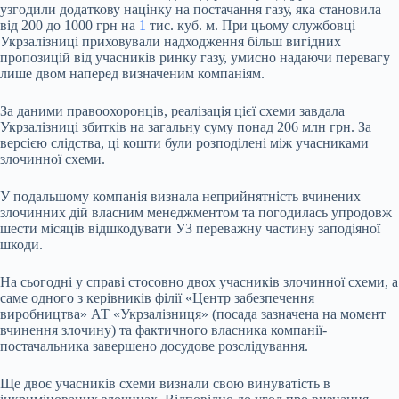
узгодили додаткову націнку на постачання газу, яка становила
від 200 до 1000 грн на
1
тис. куб. м. При цьому службовці
Укрзалізниці приховували надходження більш вигідних
пропозицій від учасників ринку газу, умисно надаючи перевагу
лише двом наперед визначеним компаніям.
За даними правоохоронців, реалізація цієї схеми завдала
Укрзалізниці збитків на загальну суму понад 206 млн грн. За
версією слідства, ці кошти були розподілені між учасниками
злочинної схеми.
У подальшому компанія визнала неприйнятність вчинених
злочинних дій власним менеджментом та погодилась упродовж
шести місяців відшкодувати УЗ переважну частину заподіяної
шкоди.
На сьогодні у справі стосовно двох учасників злочинної схеми, а
саме одного з керівників філії «Центр забезпечення
виробництва» АТ «Укрзалізниця» (посада зазначена на момент
вчинення злочину) та фактичного власника компанії-
постачальника завершено досудове розслідування.
Ще двоє учасників схеми визнали свою винуватість в