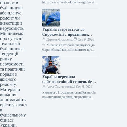
працює в
подолання наслідків війни.
https://www.facebook.com/sergii.koretsk
yi.page Уряд України схвалив
будівництві
виділення коштів, запланованих у
або планує
державному бюджеті на 2026 рік для
ремонт чи
фінансування регіональної політики,
інвестиції в
з…
нерухомість.
Україна звертається до
Ми пишемо
Єврокомісії з проханням
про сучасні
надати 220 мільйонів євро для
Дарина Ярмоленко
Сер 9, 2026
технології
допомоги
“> Українська сторона звернулася до
будівництва,
сільськогосподарським
Європейської комісії з запитом про
тенденції
надання 220 мільйонів євро у вигляді
виробникам через
ринку
безповоротної фінансової допомоги.
заблоковані порти.
Ця…
нерухомості
та практичні
поради з
Україна пережила
якісного
найспекотніший серпень без
ремонту.
відключень електроенергії –
Алла Самсоненко
Сер 9, 2026
Матеріали
заявив Шмигаль.
Укренерго Посилання скопійовано За
видання
початковими даними, енергетична
допомагають
система України пережила пік
орієнтуватися
серпневої спеки, який встановив новий
в
температурний рекорд, не вдаючись…
будівельному
бізнесі
України.