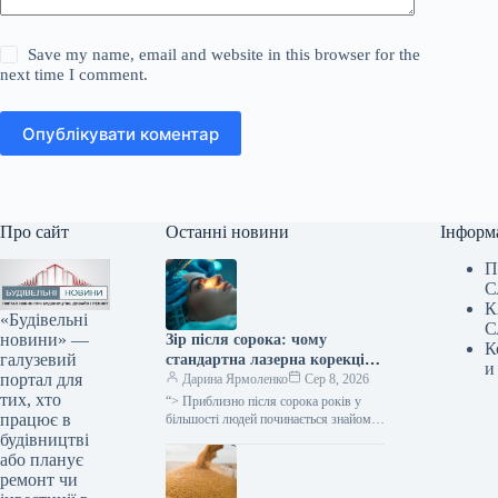
Save my name, email and website in this browser for the
next time I comment.
Опублікувати коментар
Про сайт
Останні новини
Інформ
П
С
К
«Будівельні
С
новини» —
Зір після сорока: чому
К
галузевий
стандартна лазерна корекція
и
портал для
більше не ефективна та що
Дарина Ярмоленко
Сер 8, 2026
тих, хто
пропонує «Ексімер»
“> Приблизно після сорока років у
працює в
більшості людей починається знайомий
сценарій: текст на смартфоні
будівництві
доводиться відсувати далі, дрібний
або планує
шрифт у…
ремонт чи