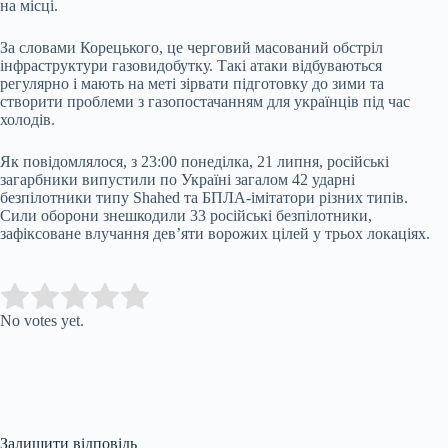
на місці.
За словами Корецького, це черговий масований обстріл
інфраструктури газовидобутку. Такі атаки відбуваються
регулярно і мають на меті зірвати підготовку до зими та
створити проблеми з газопостачанням для українців під час
холодів.
Як повідомлялося, з 23:00 понеділка, 21 липня, російські
загарбники випустили по Україні загалом 42 ударні
безпілотники типу Shahed та БПЛА-імітатори різних типів.
Сили оборони знешкодили 33 російські безпілотники,
зафіксоване влучання дев’яти ворожих цілей у трьох локаціях.
Submit Rating
Rate this item:
No votes yet.
Залишити відповідь