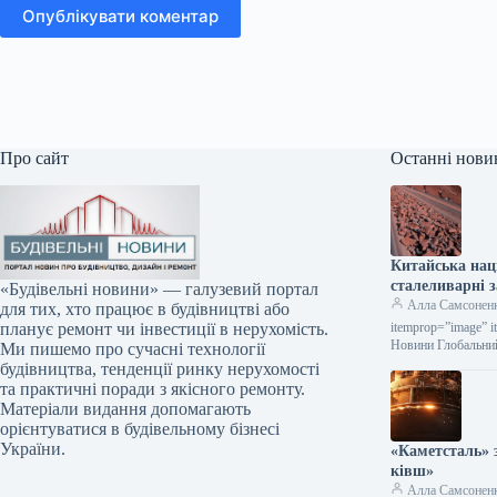
Опублікувати коментар
Про сайт
Останні нови
Китайська нац
сталеливарні з
«Будівельні новини» — галузевий портал
Алла Самсонен
для тих, хто працює в будівництві або
itemprop=”image” i
планує ремонт чи інвестиції в нерухомість.
Новини Глобальни
Ми пишемо про сучасні технології
будівництва, тенденції ринку нерухомості
та практичні поради з якісного ремонту.
Матеріали видання допомагають
орієнтуватися в будівельному бізнесі
України.
«Каметсталь» 
ківш»
Алла Самсонен