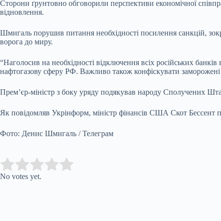
Сторони ґрунтовно обговорили перспективи економічної співпрац
відновлення.
Шмигаль порушив питання необхідності посилення санкцій, зокре
ворога до миру.
“Наголосив на необхідності відключення всіх російських банків 
нафтогазову сферу РФ. Важливо також конфіскувати заморожені р
Прем’єр-міністр з боку уряду подякував народу Сполучених Штат
Як повідомляв Укрінформ, міністр фінансів США Скот Бессент п
Фото: Денис Шмигаль / Телеграм
Submit Rating
Rate this item:
No votes yet.