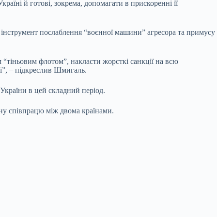
аїні й готові, зокрема, допомагати в прискоренні її
й інструмент послаблення “воєнної машини” агресора та примусу
м “тіньовим флотом”, накласти жорсткі санкції на всю
і”, – підкреслив Шмигаль.
України в цей складний період.
ну співпрацю між двома країнами.