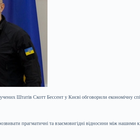
учених Штатів Скотт Бессент у Києві обговорили економічну спів
 розвивати прагматичні та взаємовигідні відносини між нашими 