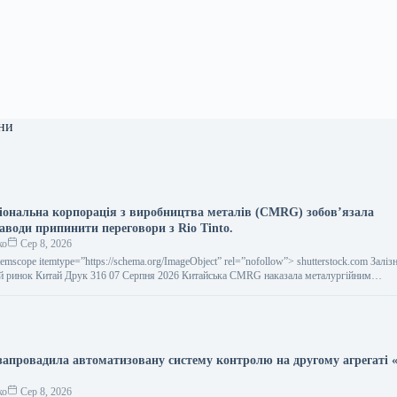
ни
іональна корпорація з виробництва металів (CMRG) зобов’язала
аводи припинити переговори з Rio Tinto.
ко
Сер 8, 2026
temscope itemtype=”https://schema.org/ImageObject” rel=”nofollow”> shutterstock.com Заліз
й ринок Китай Друк 316 07 Серпня 2026 Китайська CMRG наказала металургійним…
запровадила автоматизовану систему контролю на другому агрегаті «
ко
Сер 8, 2026