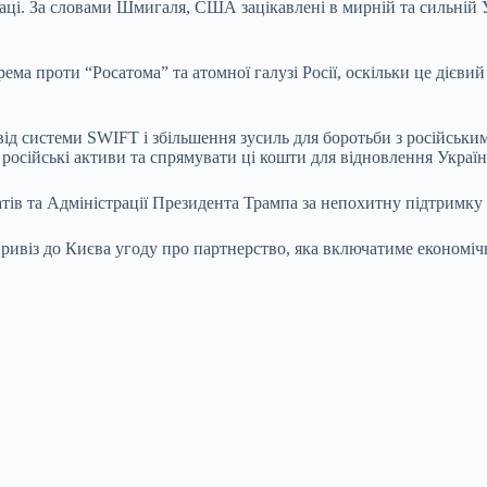
і. За словами Шмигаля, США зацікавлені в мирній та сильній Укр
ма проти “Росатома” та атомної галузі Росії, оскільки це дієви
від системи SWIFT і збільшення зусиль для боротьби з російськи
осійські активи та спрямувати ці кошти для відновлення Україн
ів та Адміністрації Президента Трампа за непохитну підтримку 
ривіз до Києва угоду про партнерство, яка включатиме економіч