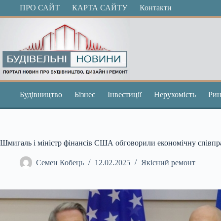
Перейти
ПРО САЙТ
КАРТА САЙТУ
Контакти
до
вмісту
Будівництво
Бізнес
Інвестиції
Нерухомість
Рин
Шмигаль і міністр фінансів США обговорили економічну співпра
Семен Кобець
12.02.2025
Якісний ремонт