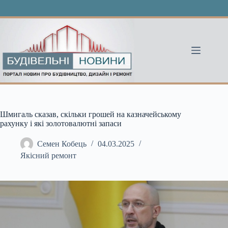
Перейти
до
вмісту
Шмигаль сказав, скільки грошей на казначейському
рахунку і які золотовалютні запаси
Семен Кобець
04.03.2025
Якісний ремонт