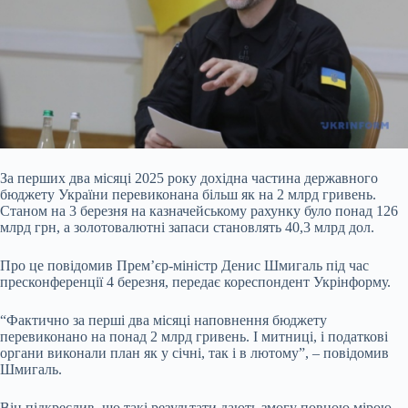
За перших два місяці 2025 року дохідна частина державного
бюджету України перевиконана більш як на 2 млрд гривень.
Станом на 3 березня на казначейському рахунку було
понад 126
млрд грн, а золотовалютні запаси становлять 40,3 млрд дол.
Про це повідомив Прем’єр-міністр Денис Шмигаль під час
пресконференції 4 березня, передає кореспондент Укрінформу.
“Фактично за перші два місяці наповнення бюджету
перевиконано на понад 2 млрд гривень. І митниці, і податкові
органи виконали план як у січні, так і в лютому”, – повідомив
Шмигаль.
Він підкреслив, що такі результати дають змогу повною мірою