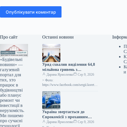
Опублікувати коментар
Про сайт
Останні новини
Інформ
П
С
К
«Будівельні
С
новини» —
Уряд схвалив виділення 64,8
К
галузевий
мільйона гривень з
и
портал для
державного бюджету для
Дарина Ярмоленко
Сер 9, 2026
тих, хто
відновлювальних робіт та
> Фото:
працює в
подолання наслідків війни.
https://www.facebook.com/sergii.koretsk
yi.page Уряд України схвалив
будівництві
виділення коштів, запланованих у
або планує
державному бюджеті на 2026 рік для
ремонт чи
фінансування регіональної політики,
інвестиції в
з…
нерухомість.
Україна звертається до
Ми пишемо
Єврокомісії з проханням
про сучасні
надати 220 мільйонів євро для
Дарина Ярмоленко
Сер 9, 2026
технології