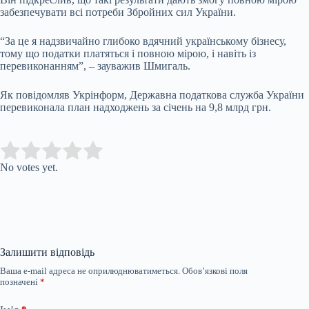
забезпечувати всі потреби Збройних сил України.
“За це я надзвичайно глибоко вдячний українському бізнесу,
тому що податки платяться і повною мірою, і навіть із
перевиконанням”, – зауважив Шмигаль.
Як повідомляв Укрінформ, Державна податкова служба України
перевиконала план надходжень за січень на 9,8 млрд грн.
Submit Rating
Rate this item:
No votes yet.
Залишити відповідь
Ваша e-mail адреса не оприлюднюватиметься.
Обов’язкові поля
позначені
*