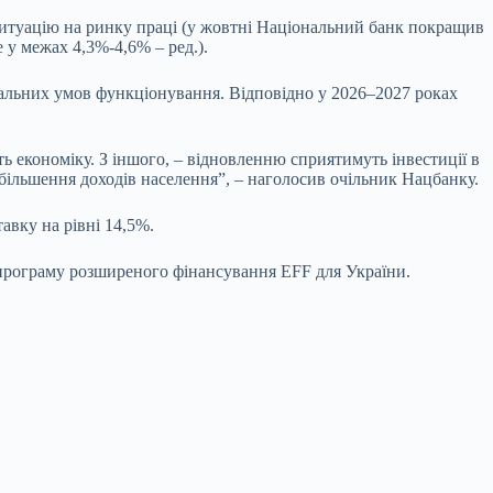
ситуацію на ринку праці (у жовтні Національний банк покращив
 у межах 4,3%-4,6% – ред.).
мальних умов функціонування. Відповідно у 2026–2027 роках
ть економіку. З іншого, – відновленню сприятимуть інвестиції в
збільшення доходів населення”, – наголосив очільник Нацбанку.
авку на рівні 14,5%.
програму розширеного фінансування EFF для України.