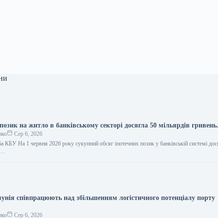
ни
позик на житло в банківському секторі досягла 50 мільярдів гривень
нко
Сер 6, 2026
а КБУ На 1 червня 2026 року сукупний обсяг іпотечних позик у банківській системі дос
,…
мунія співпрацюють над збільшенням логістичного потенціалу порту
нко
Сер 6, 2026