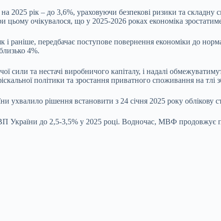
а 2025 рік – до 3,6%, ураховуючи безпекові ризики та складну 
и цьому очікувалося, що у 2025-2026 роках економіка зростатиме
к і раніше, передбачає поступове повернення економіки до нор
близько 4%.
чої сили та нестачі виробничого капіталу, і надалі обмежуватиму
фіскальної політики та зростання приватного споживання на тлі 
и ухвалило рішення встановити з 24 січня 2025 року облікову ст
П України до 2,5-3,5% у 2025 році. Водночас, МВФ продовжує 