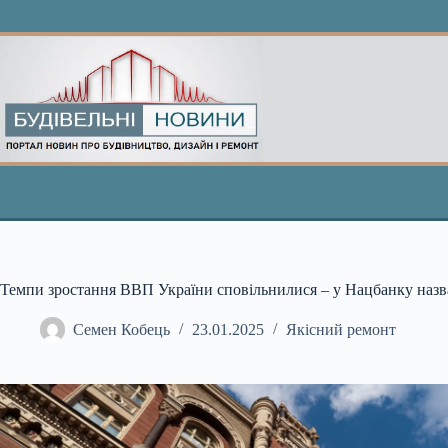
Перейти
до
вмісту
Темпи зростання ВВП України сповільнилися – у Нацбанку наз
Семен Кобець
23.01.2025
Якісний ремонт