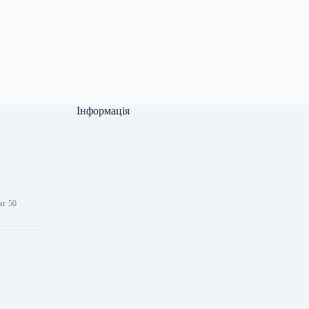
Інформація
.
яг 50