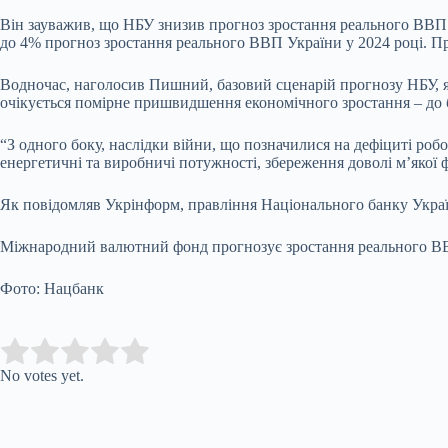
Він зауважив, що НБУ знизив прогноз зростання реального ВВП н
до 4% прогноз зростання реального ВВП України у 2024 році. Пр
Водночас, наголосив Пишний, базовий сценарій прогнозу НБУ, я
очікується помірне пришвидшення економічного зростання – до 
“З одного боку, наслідки війни, що позначилися на дефіциті робо
енергетичні та виробничі потужності, збереження доволі м’якої 
Як повідомляв Укрінформ, правління Національного банку Україн
Міжнародний валютний фонд прогнозує зростання реального ВВ
Фото: Нацбанк
Submit Rating
Rate this item:
No votes yet.