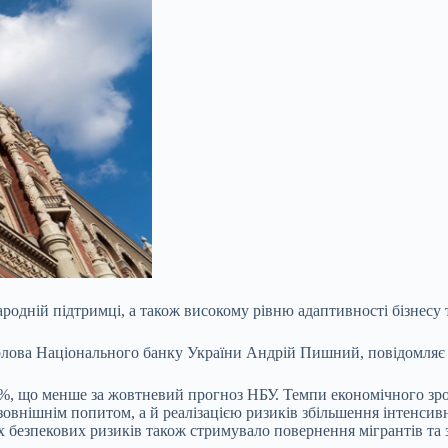
родній підтримці, а також високому рівню адаптивності бізнесу 
голова Національного банку України Андрій Пишний, повідомляє
,4%, що менше за жовтневий прогноз НБУ. Темпи економічного зр
овнішнім попитом, а й реалізацією ризиків збільшення інтенсивн
х безпекових ризиків також стримувало повернення мігрантів та