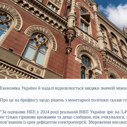
Економіка України й надалі відновлюється завдяки значній міжна
Про це на
брифінгу щодо рішень з монетарної політики сказав 
“За оцінками НБУ, у 2024 році реальний ВВП України зріс на 3
не тільки гіршими врожаями та дещо слабшим, ніж очікувалося, з
пов’язаним із цим дефіцитом електроенергії. Збереження високи