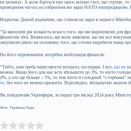
не ризикує. А коли йдеться про щось залізне і все, що стріляє, 
проведення чогось на озброєння ми зараз НАТО випереджаємо. І ц
Водночас Дикий відзначив, що станом на зараз в нашого Мінобо
“За минулий рік кількість всього того, що ми виробляємо для фро
фінансові збої. Виявилось, що коли заявляли, що ми все викупи
закупівлю рівно на половину того, що готова виробити наша пром
На його переконання, потрібна мобілізація фінансів.
“Тобто, нам треба переглянути витрати, по-перше. І все,
що не
на
можна. Якщо його для нас всіх збільшити до 3%, то ніхто голод
4%, а хто ще більше – 5%, то теж ніхто б голодний “з торбами” 
те
, без чого не можна прожити. Відповідно, збільшуємо акцизи й
Як повідомляв Укрінформ, за перші три місяці 2024 року Міністе
Фото: Українське Радіо
Submit Rating
Rate this item: