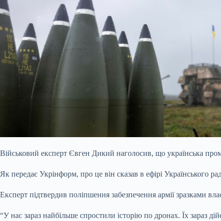
Військовий експерт Євген Дикий наголосив, що українська промис
Як передає
Укрінформ, про це він сказав в ефірі Українського рад
Експерт підтвердив поліпшення забезпечення армії зразками власн
“У нас зараз найбільше спростили історію по дронах. Їх зараз ді