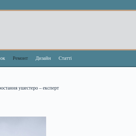
ок
Ремонт
Дизайн
Статті
ростання ушестеро – експерт