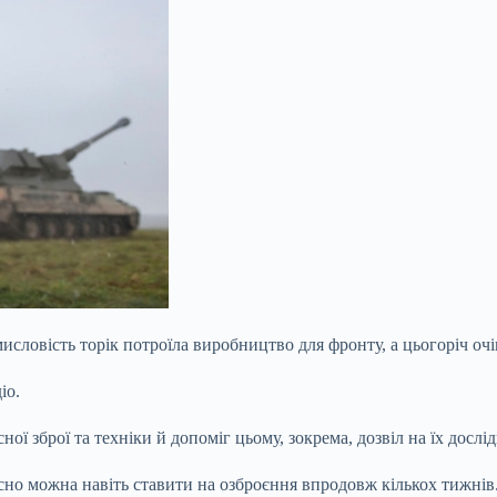
ловість торік потроїла виробництво для фронту, а цьогоріч очік
іо.
ої зброї та техніки й допоміг цьому, зокрема, дозвіл на їх досл
йсно можна навіть ставити на озброєння впродовж кількох тижнів.