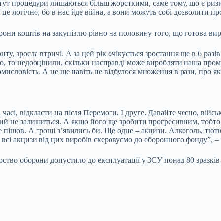
то тут процедури лишаються більш жорсткими, саме тому, що є риз
е логічно, бо в нас йде війна, а вони можуть собі дозволити пр
рони коштів на закупівлю рівно на половину того, що готова ви
нту, зросла втричі. А за цей рік очікується зростання ще в 6 раз
мо, то недооцінили, скільки насправді може виробляти наша пром
исловість. А це ще навіть не відбулося множення в рази, про як
 часі, відкласти на після Перемоги. І друге. Давайте чесно, війсь
ний не залишиться. А якщо його ще зробити прогресивним, тобто 
не пішов. А гроші з’явились би. Ще одне – акцизи. Алкоголь, тют
 всі акцизи від цих виробів скеровуємо до оборонного фонду”, –
рство оборони допустило до експлуатації у ЗСУ понад 80 зразків