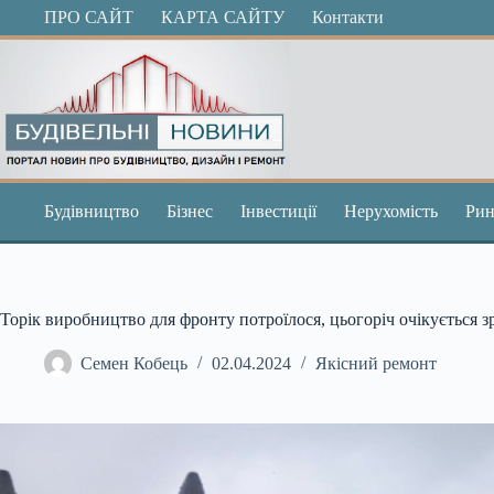
Перейти
ПРО САЙТ
КАРТА САЙТУ
Контакти
до
вмісту
Будівництво
Бізнес
Інвестиції
Нерухомість
Рин
Торік виробництво для фронту потроїлося, цьогоріч очікується з
Семен Кобець
02.04.2024
Якісний ремонт