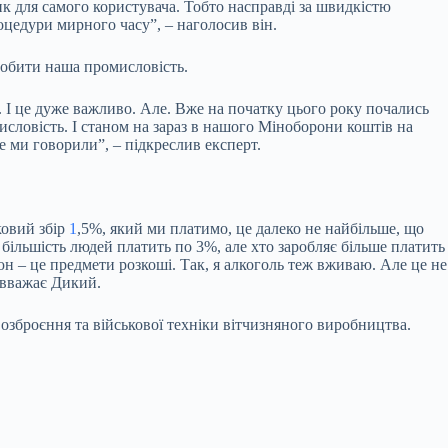
ик для самого користувача. Тобто насправді за швидкістю
оцедури мирного часу”, – наголосив він.
робити наша промисловість.
ів. І це дуже важливо. Але. Вже на початку цього року почались
исловість. І станом на зараз в нашого Міноборони коштів на
е ми говорили”, – підкреслив експерт.
ковий збір
1
,5%, який ми платимо, це далеко не найбільше, що
більшість людей платить по 3%, але хто заробляє більше платить
юн – це предмети розкоші. Так, я алкоголь теж вживаю. Але це не
 вважає Дикий.
 озброєння та військової техніки вітчизняного виробництва.