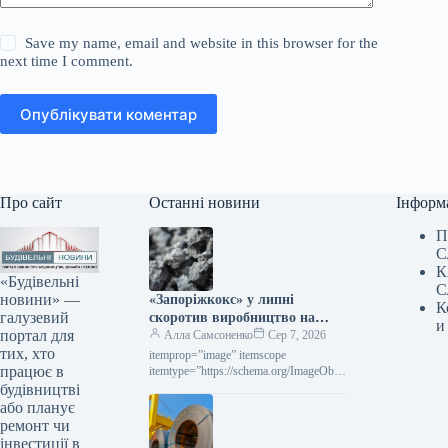
Save my name, email and website in this browser for the
next time I comment.
Опублікувати коментар
Про сайт
Останні новини
Інформ
П
С
К
«Будівельні
С
новини» —
«Запоріжкокс» у липні
К
галузевий
скоротив виробництво на
и
портал для
15,3% порівняно з попереднім
Алла Самсоненко
Сер 7, 2026
тих, хто
місяцем.
itemprop=”image” itemscope
працює в
itemtype=”https://schema.org/ImageObje
ct” rel=”nofollow”> zaporozhcoke.com
будівництві
Новини Компанії виробництво коксу
або планує
Роздрукувати 130 07 Серпня 2026
ремонт чи
«Запоріжкокс» у липні скоротив
інвестиції в