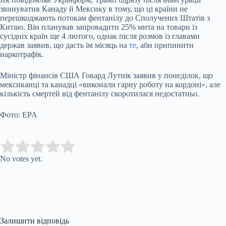
звинуватив Канаду й Мексику в тому, що ці країни не
перешкоджають потокам фентанілу до Сполучених Штатів з
Китаю. Він планував запровадити 25% мита на товари із
сусідніх країн ще 4 лютого, однак після розмов із главами
держав заявив, що дасть їм місяць на
те
, аби припинити
наркотрафік.
Міністр фінансів США Говард Лутнік заявив у понеділок, що
мексиканці та канадці «виконали гарну роботу на кордоні», але
кількість смертей від фентанілу скоротилася недостатньо.
Фото: EPA
Submit Rating
Rate this item:
No votes yet.
Залишити відповідь