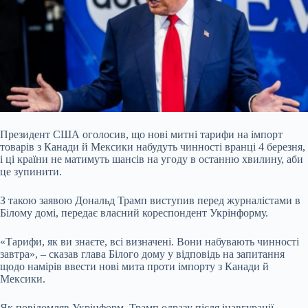
Президент США оголосив, що нові митні тарифи на імпорт
товарів з Канади й Мексики набудуть чинності вранці 4 березня,
і ці країни не матимуть шансів на угоду в останню
хвилину, аби
це зупинити.
З такою заявою Дональд Трамп виступив перед журналістами в
Білому домі, передає власний кореспондент Укрінформу.
«Тарифи, як ви знаєте, всі визначені. Вони набувають чинності
завтра», – сказав глава Білого дому у відповідь на запитання
щодо намірів ввести нові мита проти імпорту з Канади й
Мексики.
Як повідомляв Укрінформ, Трамп одразу після інавгурації