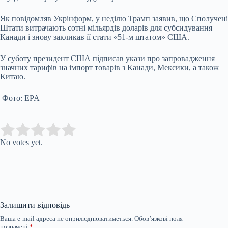
Як повідомляв Укрінформ, у неділю Трамп заявив, що Сполучені
Штати витрачають сотні мільярдів доларів для субсидування
Канади і знову закликав її стати «51-м штатом» США.
У суботу президент США підписав укази про запровадження
значних тарифів на імпорт товарів з Канади, Мексики, а також
Китаю.
Фото: EPA
Submit Rating
Rate this item:
No votes yet.
Залишити відповідь
Ваша e-mail адреса не оприлюднюватиметься.
Обов’язкові поля
позначені
*