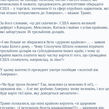
неможливо й назвати, продовжують десятиліттями обкрадати
США – у торгівлі, злочинності та сфері отруйних наркотиків, які
так вільно потрапляють до Америки», – вважає Трамп.
За його словами, «ці дні скінчися». США мають великий
дефіцит з Канадою, Мексикою, Китаєм і майже з усіма країнами,
які заборгували 36 трильйонів доларів.
«І ми більше не збираємося бути «дурною країною»… – заявив
глава Білого дому. – Чому Сполучені Штати повинні втрачати
трильйони доларів на субсидіювання інших країн, і чому ці
країни мають платити малу частку вартості того, що громадяни
США сплачують, наприклад, за ліки?»
У цьому контексті президент укотре пообіцяв «золотий вік
Америки».
«Чи буде трохи боляче? Так, можливо (а можливо й ні!), –
зауважив він. – Але ми зробимо Америку знову великою, і все це
буде варте тієї ціни, яку доведеться заплатити».
Трамп похвалися, що нині країною керують «зі здоровим
глуздом». «І результати будуть вражаючими!!!» – запевнив він.