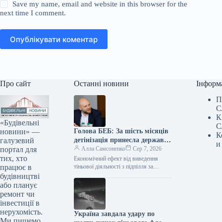
Save my name, email and website in this browser for the
next time I comment.
Опублікувати коментар
Про сайт
Останні новини
Інформ
П
С
К
«Будівельні
С
новини» —
Голова БЕБ: За шість місяців
К
галузевий
детінізація принесла державі
и
портал для
13,8 мільярда гривень
Алла Самсоненко
Сер 7, 2026
тих, хто
Економічний ефект від виведення
працює в
тіньової діяльності з підпілля за
півроку досяг понад 13,8 мільярда
будівництві
гривень. Додатково, близько 1,8
або планує
мільярда гривень…
ремонт чи
інвестиції в
нерухомість.
Україна завдала удару по
Ми пишемо