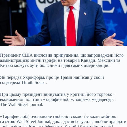
Президент США висловив припущення, що запроваджені його
адміністрацією митні тарифи на товари з Канади, Мексики та
Китаю можуть бути болісними і для самих американців.
Як передає Укрінформ, про це Трамп написав у своїй
соцмережі Thruth Social.
При цьому президент звинуватив у критиці його торгово-
економічної політики «тарифне лобі», зокрема медіаресурс
The Wall Street Journal.
«Тарифне лобі, очолюване глобалістською і завжди хибною
газетою Wall Street Journal, докладає всіх зусиль, щоб виправдати
такі країни, як Канада, Мексика, Китай і багато інших, які