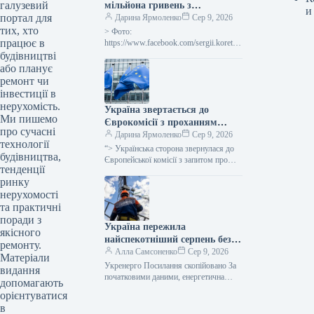
галузевий
мільйона гривень з
и
портал для
державного бюджету для
Дарина Ярмоленко
Сер 9, 2026
тих, хто
відновлювальних робіт та
> Фото:
працює в
подолання наслідків війни.
https://www.facebook.com/sergii.koretsk
yi.page Уряд України схвалив
будівництві
виділення коштів, запланованих у
або планує
державному бюджеті на 2026 рік для
ремонт чи
фінансування регіональної політики,
інвестиції в
з…
нерухомість.
Україна звертається до
Ми пишемо
Єврокомісії з проханням
про сучасні
надати 220 мільйонів євро для
Дарина Ярмоленко
Сер 9, 2026
технології
допомоги
“> Українська сторона звернулася до
будівництва,
сільськогосподарським
Європейської комісії з запитом про
тенденції
надання 220 мільйонів євро у вигляді
виробникам через
ринку
безповоротної фінансової допомоги.
заблоковані порти.
Ця…
нерухомості
та практичні
поради з
Україна пережила
якісного
найспекотніший серпень без
ремонту.
відключень електроенергії –
Алла Самсоненко
Сер 9, 2026
Матеріали
заявив Шмигаль.
Укренерго Посилання скопійовано За
видання
початковими даними, енергетична
допомагають
система України пережила пік
орієнтуватися
серпневої спеки, який встановив новий
в
температурний рекорд, не вдаючись…