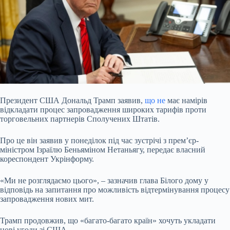
Президент США Дональд Трамп заявив,
що не
має намірів
відкладати процес запровадження широких тарифів проти
торговельних партнерів Сполучених Штатів.
Про це він заявив у
понеділок під час зустрічі з прем’єр-
міністром Ізраїлю Беньяміном Нетаньягу, передає власний
кореспондент Укрінформу.
«Ми не розглядаємо цього», – зазначив глава Білого дому у
відповідь на запитання про можливість відтермінування процесу
запровадження нових мит.
Трамп продовжив, що «багато-багато країн» хочуть укладати
нові угоди зі США.