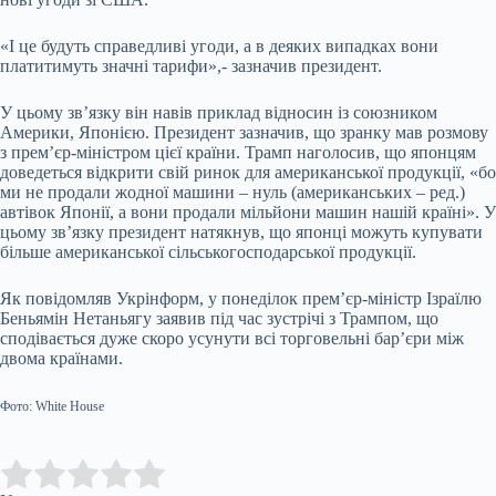
«І це будуть справедливі угоди, а в деяких випадках вони
платитимуть значні тарифи»,- зазначив президент.
У цьому зв’язку він навів приклад відносин із союзником
Америки, Японією. Президент зазначив, що зранку мав розмову
з прем’єр-міністром цієї країни. Трамп наголосив, що японцям
доведеться відкрити свій ринок для американської продукції, «бо
ми не продали жодної машини – нуль (американських – ред.)
автівок Японії, а вони продали мільйони машин нашій країні». У
цьому зв’язку президент натякнув, що японці можуть купувати
більше американської сільськогосподарської продукції.
Як повідомляв Укрінформ, у понеділок прем’єр-міністр Ізраїлю
Беньямін Нетаньягу заявив під час зустрічі з Трампом, що
сподівається дуже скоро усунути всі торговельні бар’єри між
двома країнами.
Фото: White House
Submit Rating
Rate this item: