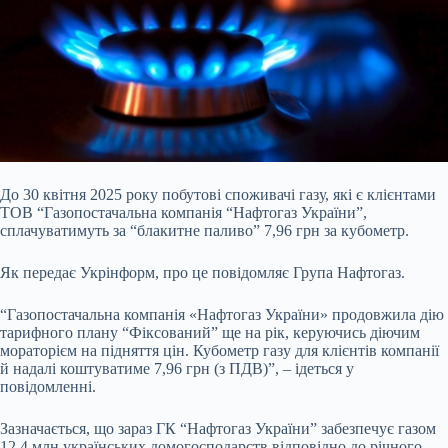
До 30 квітня 2025 року побутові споживачі газу, які є клієнтами
ТОВ “Газопостачальна компанія “Нафтогаз України”,
сплачуватимуть за “блакитне
паливо” 7,96 грн за кубометр.
Як передає Укрінформ, про це повідомляє Група Нафтогаз.
“Газопостачальна компанія «Нафтогаз України» продовжила дію
тарифного плану “Фіксований” ще на рік, керуючись діючим
мораторієм на підняття цін. Кубометр газу для клієнтів компанії
й надалі коштуватиме 7,96 грн (з ПДВ)”, – ідеться у
повідомленні.
Зазначається, що зараз ГК “Нафтогаз України” забезпечує газом
12,4 млн українських домогосподарств відповідно до річного