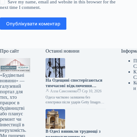
Save my name, email and website in this browser for the
next time I comment.
Опублікувати коментар
Про сайт
Останні новини
Інформ
П
С
К
«Будівельні
С
новини» —
На Одещині спостерігаються
К
галузевий
тимчасові відключення
и
портал для
електроенергії через одну з
Алла Самсоненко
Сер 10, 2026
тих, хто
найсерйозніших атак,
Одеса частково залишена без
працює в
здійснених РФ.
електрики після ударів Getty Images
Посилання скопійовано Ворог провів
будівництві
один із наймасовіших нападів на
або планує
Одещину цього…
ремонт чи
інвестиції в
нерухомість.
В Одесі виникли труднощі з
Ми пишемо
водопостачанням та