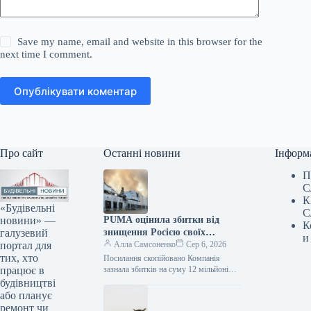
Save my name, email and website in this browser for the
next time I comment.
Опублікувати коментар
Про сайт
Останні новини
Інформ
П
С
К
«Будівельні
С
новини» —
PUMA оцінила збитки від
К
галузевий
знищення Росією своїх
и
портал для
складських запасів
Алла Самсоненко
Сер 6, 2026
тих, хто
Посилання скопійовано Компанія
працює в
зазнала збитків на суму 12 мільйонів
євро через російську атаку на
будівництві
складський комплекс, де знаходилися
або планує
товарні резерви…
ремонт чи