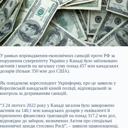
У рамках впровадження економічних санкцій проти РФ за
порушення суверенітету України у Канаді було заблоковано
активів і коштів на загальну суму понад 457 млн канадських
доларів (більше 350 млн дол США).
Як повідомляє кореспондент Укрінформу, про це заявили у
Королівській канадській кінній поліції, відповідальній за
контроль за дотриманням санкцій.
“З 24 лютого 2022 року у Канаді загалом було заморожено
активів на 140,
1
млн канадських доларів у еквіваленті й
припинено фінансових транзакцій на понад 317,2 млн дол,
відповідно до заборон, визначених Актом про спеціальні
економічні заходи стосовно Росії”, – заявили правоохоронці.