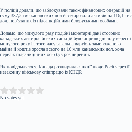
У поліції додали, що заблокували також фінансових операцій на
суму 387,2 тис канадських дол й заморозили активів на 116,1 тис
дол, пов’язаних із підсанкційними білоруськими особами.
Додамо, що минулого разу подібні монетарні дані стосовно
канадських антиросійських санкцій було оприлюднено у вересні
минулого року і з того часу загальна вартість замороженого
майна й коштів зросла всього на 16 млн канадських дол, хоча
перелік підсанкційних осіб був розширений.
Як повідомлялося, Канада розширила санкції щодо Росії через її
незаконну військову співпрацю із КНДР.
Submit Rating
Rate this item:
No votes yet.