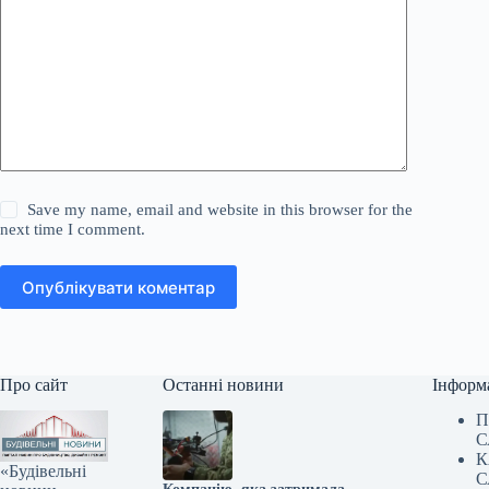
Save my name, email and website in this browser for the
next time I comment.
Опублікувати коментар
Про сайт
Останні новини
Інформ
П
С
К
«Будівельні
С