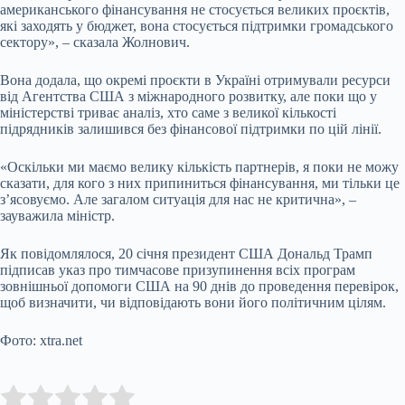
американського фінансування не стосується великих проєктів,
які заходять у бюджет, вона стосується підтримки громадського
сектору», – сказала Жолнович.
Вона додала, що окремі проєкти в Україні отримували ресурси
від Агентства США з міжнародного розвитку, але поки що у
міністерстві триває аналіз, хто саме з великої кількості
підрядників залишився без фінансової підтримки по цій лінії.
«Оскільки ми маємо велику кількість партнерів, я поки не можу
сказати, для кого з них припиниться фінансування, ми тільки це
з’ясовуємо. Але загалом ситуація для нас не критична», –
зауважила міністр.
Як повідомлялося, 20 січня президент США Дональд Трамп
підписав указ про тимчасове призупинення всіх програм
зовнішньої допомоги США на 90 днів до проведення перевірок,
щоб визначити, чи відповідають вони його політичним цілям.
Фото: xtra.net
Submit Rating
Rate this item: