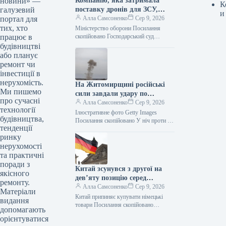
новини» —
Компанію, яка затримала
К
галузевий
поставку дронів для ЗСУ,
и
портал для
оштрафували на 25
Алла Самсоненко
Сер 9, 2026
тих, хто
мільйонів.
Міністерство оборони Посилання
працює в
скопійовано Господарський суд
Рівненської області ухвалив рішення
будівництві
про стягнення з ТОВ “Домпромбуд”
або планує
на користь ДП Міністерства оборони…
ремонт чи
інвестиції в
нерухомість.
На Житомирщині російські
Ми пишемо
сили завдали удару по
про сучасні
компанії з німецькими
Алла Самсоненко
Сер 9, 2026
технології
інвестиціями
Ілюстративне фото Getty Images
будівництва,
Посилання скопійовано У ніч проти 9
тенденції
серпня, внаслідок агресії з боку росії,
ринку
зафіксовані влучання та
ушкодження…
нерухомості
та практичні
поради з
Китай зсунувся з другої на
якісного
дев’яту позицію серед
ремонту.
головних ринків збуту
Алла Самсоненко
Сер 9, 2026
Матеріали
німецької продукції.
Китай припиняє купувати німецькі
видання
товари Посилання скопійовано
допомагають
Протягом 2021-2026 років Китай
орієнтуватися
перемістився з другої на дев’яту