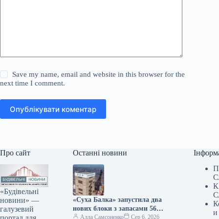
Save my name, email and website in this browser for the
next time I comment.
Опублікувати коментар
Про сайт
Останні новини
Інформ
П
С
К
«Будівельні
С
новини» —
«Суха Балка» запустила два
К
галузевий
нових блоки з запасами 56
и
портал для
тис. тонн руди
Алла Самсоненко
Сер 6, 2026