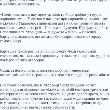
в Україну «порожніми».
«Політична заява, яку прем’єр-міністр Фіцо зробив у грудні,
дорівнює нулю. Тому що у нас є чотири європейські країни, які
межують з Україною, і принаймні дві з них не припинятимуть
поставки електроенергії – Польща та Румунія. Що будуть робити
Словаччина та Угорщина – не дуже важливо», – пояснив
Бартушка, додавши, що ця заява була адресована електорату
самого Фіцо.
Бартушка також розповів про допомогу Чехії українській
енергетиці, яка зазнала і продовжує зазнавати нищівних ударів з
боку російських агресорів.
Чехія, за його словами, постачає мобільні генератори,
великогабаритні генератори, які набагато складніше розбомбити.
Він також розповів, що в 2022 році Чехія передала багато
матеріалу для відновлення міжміських ліній електропередач для
електроенергії високої кіловатності. Це дуже дорогі дроти, міцні
кабелі, знайти які було не так просто, адже жодна країна не мала
їх у запасі у великій кількості, тому що це не потрібно, якщо
треба просто час від часу щось ремонтувати.