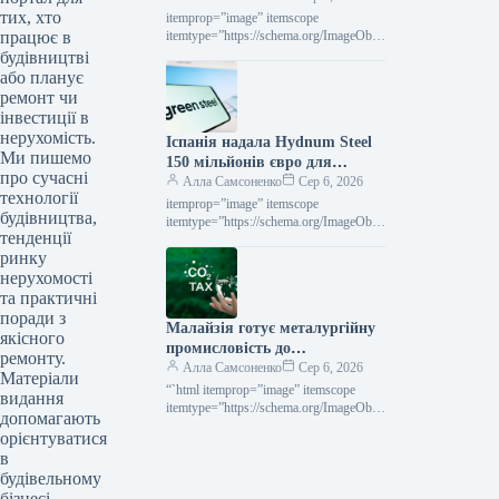
тих, хто
itemprop=”image” itemscope
працює в
itemtype=”https://schema.org/ImageObje
ct” rel=”nofollow”> Суха Балка Новини
будівництві
Індустрія Суха Балка Роздрукувати
або планує
201 06 Серпня 2026 «Суха Балка»
ремонт чи
запустила у роботу…
інвестиції в
нерухомість.
Іспанія надала Hydnum Steel
Ми пишемо
150 мільйонів євро для
про сучасні
спорудження підприємства з
Алла Самсоненко
Сер 6, 2026
технології
виробництва екологічно
itemprop=”image” itemscope
будівництва,
чистої сталі
itemtype=”https://schema.org/ImageObje
тенденції
ct” rel=”nofollow”> shutterstock.com H2
ринку
Green Steel Новини Глобальний ринок
Іспанія Роздрукувати 238 06 Серпня
нерухомості
2026 Іспанія виділила Hydnum…
та практичні
поради з
Малайзія готує металургійну
якісного
промисловість до
ремонту.
європейського механізму
Алла Самсоненко
Сер 6, 2026
Матеріали
вуглецевого коридору
“`html itemprop=”image” itemscope
видання
itemtype=”https://schema.org/ImageObje
допомагають
ct” rel=”nofollow”> shutterstock.com
орієнтуватися
Новини Глобальний ринок CBAM
в
Роздрукувати 204 06 Серпня 2026
будівельному
Малайзія готує металургію до
бізнесі
впливу…