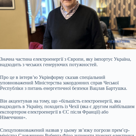
Значна частина електроенергії з Європи, яку імпортує Україна,
надходить з чеських генеруючих потужностей.
Про це в інтерв’ю Укрінформу сказав спеціальний
уповноважений Міністерства закордонних справ Чеської
Республіки з питань енергетичної безпеки Вацлав Бартушка.
Він акцентував на тому, що «більшість електроенергії, яка
надходить в Україну, походить із Чехії (яка є другим найбільшим
експортером електроенергії в ЄС після Франції) або
Німеччини».
Спецуповноважений назвав у цьому зв’язку погрози прем’єр-
міністра Словаччини Роберта Фіцо зупинити транзит електрики