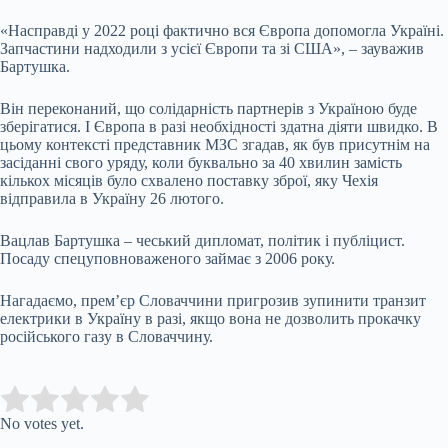
«Насправді у 2022 році фактично вся Європа допомогла Україні.
Запчастини надходили з усієї Європи та зі США», – зауважив
Бартушка.
Він переконаний, що солідарність партнерів з Україною буде
зберігатися. І Європа в разі необхідності здатна діяти швидко. В
цьому контексті представник МЗС згадав, як був присутнім на
засіданні свого уряду, коли буквально за 40 хвилин замість
кількох місяців було схвалено поставку зброї, яку Чехія
відправила в Україну 26 лютого.
Вацлав Бартушка – чеський дипломат, політик і публіцист.
Посаду спецуповноваженого займає з 2006 року.
Нагадаємо, прем’єр Словаччини пригрозив зупинити транзит
електрики в Україну в разі, якщо вона не дозволить прокачку
російського газу в Словаччину.
Submit Rating
Rate this item:
No votes yet.