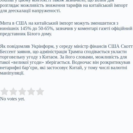
розглядає можливість зниження тарифів на китайський імпорт
для деескалації напруженості.
Мита в США на китайський імпорт можуть зменшитися з
нинішніх 145% до 50-65%, зазначив у коментарі газеті офіційний
представник Білого дому.
Як повідомляв Укрінформ, у середу міністр фінансів США Скотт
Бессент заявив, що адміністрація Трампа сподівається укласти
торговельну угоду з Китаєм. За його словами, можливість для
такої «великої угоди» зберігається. Водночас він розкритикував
нетарифні бар’єри, які застосовує Китай, у тому числі валютні
маніпуляції.
Submit Rating
Rate this item:
No votes yet.