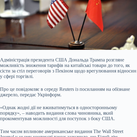
Адміністрація президента США Дональда Трампа розгляне
можливість зниження тарифів на китайські товари до того, як
сісти за стіл переговорів з Пекіном щодо врегулювання
відносин
у сфері торгівлі.
Про це повідомляє в середу Reuters із посиланням на обізнане
джерело, передає Укрінформ.
«Однак жодні дії не вживатимуться в односторонньому
порядку», – наводить видання слова чиновника, який
прокоментував можливості для поступок з боку США.
Тим часом впливове американське видання The Wall Street
Journal у цьому контексті також зазначило, що Білий дім