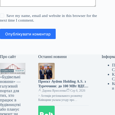
Save my name, email and website in this browser for the
next time I comment.
Опублікувати коментар
Про сайт
Останні новини
Інформ
П
С
К
«Будівельні
С
новини» —
Проєкт Aydem Holding A.S. з
К
галузевий
Туреччини: до 100 МВт ВДЕ у
и
портал для
Київщині, підтверджено
Дарина Ярмоленко
Сер 6, 2026
тих, хто
меморандумом
> Агенція регіонального розвитку
працює в
Київщини уклала угоду про
партнерство з Aydem Holding A.S.,
будівництві
одним із провідних турецьких
або планує
інвесторів у сфері…
ремонт чи