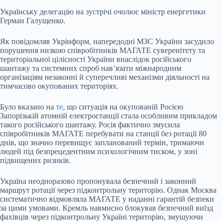
Українську делегацію на зустрічі очолює міністр енергетики
Герман Галущенко.
Як повідомляв Укрінформ, напередодні МЗС України засудило
порушення низкою співробітників МАГАТЕ суверенітету та
територіальної цілісності України внаслідок російського
шантажу та системних спроб нав’язати міжнародним
організаціям незаконні й суперечливі механізми діяльності на
тимчасово окупованих територіях.
Було вказано на
те
, що ситуація на окупованій Росією
Запорізькій атомній електростанції стала особливим прикладом
такого російського шантажу. Росія фактично змусила
співробітників МАГАТЕ перебувати на станції без ротації 80
днів, що значно перевищує запланований термін, тримаючи
людей під безпрецедентним психологічним тиском, у зоні
підвищених ризиків.
Україна неодноразово пропонувала безпечний і законний
маршрут ротації через підконтрольну територію. Однак Москва
систематично відмовляла МАГАТЕ у наданні гарантій безпеки
за цими умовами. Кремль навмисно блокував безпечний виїзд
фахівців через підконтрольну Україні територію, змушуючи