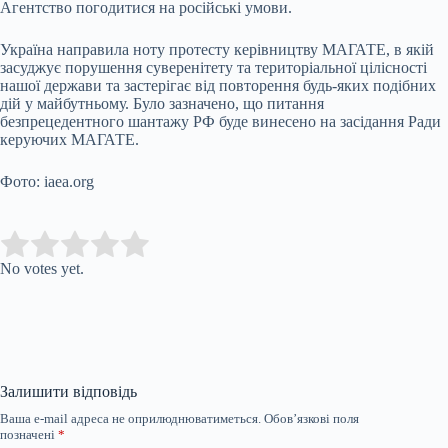
Агентство погодитися на російські умови.
Україна направила ноту протесту керівництву МАГАТЕ, в якій
засуджує порушення суверенітету та територіальної цілісності
нашої держави та застерігає від повторення будь-яких подібних
дій у майбутньому. Було зазначено, що питання
безпрецедентного шантажу РФ буде винесено на засідання Ради
керуючих МАГАТЕ.
Фото: iaea.org
Submit Rating
Rate this item:
No votes yet.
Залишити відповідь
Ваша e-mail адреса не оприлюднюватиметься.
Обов’язкові поля
позначені
*