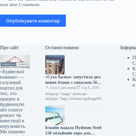
next time I comment.
Опублікувати коментар
Про сайт
Останні новини
Інформ
П
С
К
«Будівельні
С
новини» —
«Суха Балка» запустила два
К
галузевий
нових блоки з запасами 56
и
портал для
тис. тонн руди
Алла Самсоненко
Сер 6, 2026
тих, хто
itemprop=”image” itemscope
працює в
itemtype=”https://schema.org/ImageObje
ct” rel=”nofollow”> Суха Балка Новини
будівництві
Індустрія Суха Балка Роздрукувати
або планує
201 06 Серпня 2026 «Суха Балка»
ремонт чи
запустила у роботу…
інвестиції в
нерухомість.
Іспанія надала Hydnum Steel
Ми пишемо
150 мільйонів євро для