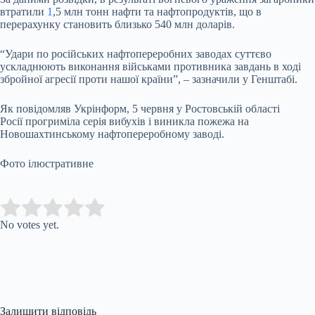
втратили
1
,5 млн тонн нафти та нафтопродуктів, що в
перерахунку становить близько 540 млн доларів.
“Удари по російських нафтопереробних заводах суттєво
ускладнюють виконання військами противника завдань в ході
збройної агресії проти нашої країни”, – зазначили у Генштабі.
Як повідомляв Укрінформ, 5 червня у Ростовській області
Росії прогриміла серія вибухів і виникла пожежа на
Новошахтинському нафтопереробному заводі.
Фото ілюстративне
Submit Rating
Rate this item:
No votes yet.
Залишити відповідь