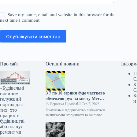
Save my name, email and website in this browser for the
next time I comment.
Опублікувати коментар
Про сайт
Останні новини
Інформ
П
С
К
«Будівельні
С
новини» —
З 7 по 10 серпня буде частково
К
галузевий
обмежено рух на мосту Метро
и
портал для
(схема)
Вероніка Цимбал
Сер 7, 2026
тих, хто
Комунальне підприємство вибачається
працює в
за тимчасові незручності та закликає
враховувати обмеження при
будівництві
плануванні своїх поїздок. Сьогодні,
або планує
11:56 Фото: kyivcity.com.ua Ремонт
ремонт чи
дорожнього…