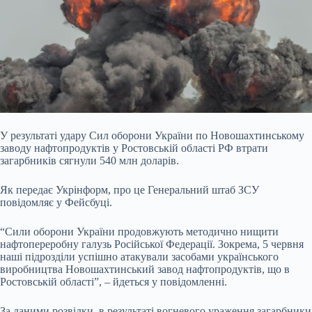
У результаті удару Сил оборони України по Новошахтинському
заводу нафтопродуктів у Ростовській області РФ втрати
загарбників сягнули 540 млн доларів.
Як передає
Укрінформ, про це Генеральний штаб ЗСУ
повідомляє у Фейсбуці.
“Сили оборони України продовжують методично нищити
нафтопереробну галузь Російської Федерації. Зокрема, 5 червня
наші підрозділи успішно атакували засобами українського
виробництва Новошахтинський завод нафтопродуктів, що в
Ростовській області”, – йдеться у повідомленні.
За даними розвідки, в результаті вогневого ураження загарбники