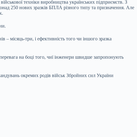
 військової техніки виробництва українських підприємств. З
онад 250 нових зразків БПЛА різного типу та призначення. Але
к.
ни.
в – місяць-три, і ефективність того чи іншого зразка
т перевага на боці того, чиї інженери швидше запропонують
мандувань окремих родів військ Збройних сил України