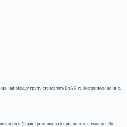
нення, найбільшу групу становлять БпАК та
боєприпаси до них.
ілотників в Україні розвивається проривними темпами. Як