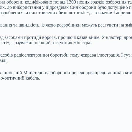
Сил оборони кодифіковано понад 1300 нових зразків озброєння та
ік, до використання у підрозділах Сил оборони було допущено п
розроблених та виготовлених безпілотників», – зазначив Гаврилю
вання та швидкість, із якою розробники можуть реагувати на змі
 засобами протидії ворога, про що я казав вище. У кластері дроні
сті», – зауважив перший заступник міністра.
асобів радіоелектронної боротьби тому яскрава ілюстрація. І ту
іді.
х інновацій Міністерства оборони провело для представників ко
но-оптичний кабель.