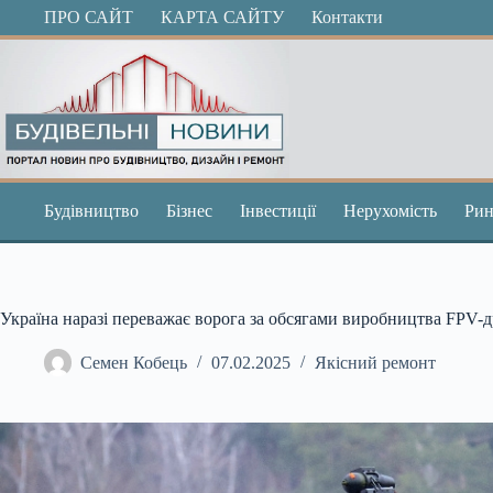
Перейти
ПРО САЙТ
КАРТА САЙТУ
Контакти
до
вмісту
Будівництво
Бізнес
Інвестиції
Нерухомість
Рин
Україна наразі переважає ворога за обсягами виробництва FPV-
Семен Кобець
07.02.2025
Якісний ремонт