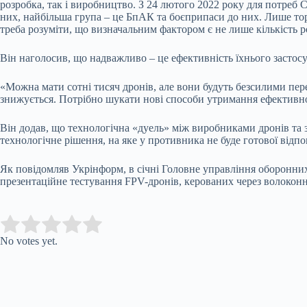
розробка, так і виробництво. З 24 лютого 2022 року для потреб 
них, найбільша група – це БпАК та боєприпаси до них. Лише тор
треба розуміти, що визначальним фактором є не лише кількість 
Він наголосив, що надважливо – це ефективність їхнього застосу
«Можна мати сотні тисяч дронів, але вони будуть безсилими перед
знижується. Потрібно шукати нові способи утримання ефективно
Він додав, що технологічна «дуель» між виробниками дронів та з
технологічне рішення, на яке у противника не буде готової відпов
Як повідомляв Укрінформ, в січні Головне управління оборонни
презентаційне тестування FPV-дронів, керованих через волокон
Submit Rating
Rate this item:
No votes yet.