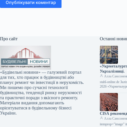
Опублікувати коментар
Про сайт
Останні нови
«Укрметалургп
Укрзалізниці.
«Будівельні новини» — галузевий портал
Алла Самсонен
для тих, хто працює в будівництві або
stahl-online.de За
планує ремонт чи інвестиції в нерухомість.
2026 «Укрметалур
Ми пишемо про сучасні технології
будівництва, тенденції ринку нерухомості
та практичні поради з якісного ремонту.
Матеріали видання допомагають
орієнтуватися в будівельному бізнесі
України.
CISA рекоменду
Алла Самсонен
itemprop=”image” i