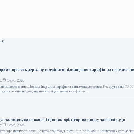
ни
ром» просить державу відмінити підвищення тарифів на перевезенн
ко
Сер 6, 2026
лізничні перевезення Новини Індустрія тарифи на вантажоперевезення Роздрукувати 78 0
гпром» закликає уряд анулювати підвищення тарифів на…
є застосовувати юаневі ціни як орієнтир на ринку залізної руди
ко
Сер 6, 2026
temscope itemtype=”https://schema.org/ImageObject” rel=”nofollow”> shutterstock.com Заліз