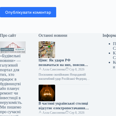
Опублікувати коментар
Про сайт
Останні новини
Інформ
П
С
К
«Будівельні
С
новини» —
Ціни: Як удари РФ
К
галузевий
позначаться на них, пояснили
и
портал для
в Асоціації ритейлерів
Алла Самсоненко
Сер 8, 2026
тих, хто
Посилання скопійовано Нещодавній
працює в
масштабний удар Російської Федерації
по логістичній інфраструктурі став
будівництві
одним з найвідчутніших ударів по
або планує
українському рітейлу. Проте, за
ремонт чи
інвестиції в
нерухомість.
В частині української столиці
Ми пишемо
відсутнє електропостачання
про сучасні
внаслідок аварійної ситуації.
Алла Самсоненко
Сер 8, 2026