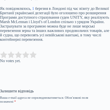
Як повідомлялось,
1
березня в Лондоні під час візиту до Великої
Британії української делегації було оголошено про розширення
Програми доступного страхування суден UNITY, яку реалізують
Marsh McLennan і Lloyd’s of London спільно з урядом України.
Застрахувати за програмою можна буде не лише морські
перевезення зерна та інших важливих продовольчих товарів, але
й судна, що перевозять усі невійськові вантажі, в тому числі
контейнерні перевезення.
Submit Rating
Rate this item:
No votes yet.
Залишити відповідь
Ваша e-mail адреса не оприлюднюватиметься.
Обов’язкові поля
позначені
*