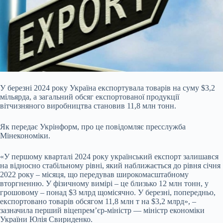
У березні 2024 року Україна експортувала товарів на суму $3,2
мільярда, а загальний обсяг експортованої продукції
вітчизняного виробництва становив 11,8 млн тонн.
Як
передає Укрінформ, про це повідомляє пресслужба
Мінекономіки.
«У першому кварталі 2024 року український експорт залишався
на відносно стабільному рівні, який наближається до рівня січня
2022 року – місяця, що передував широкомасштабному
вторгненню. У фізичному вимірі – це близько 12 млн тонн, у
грошовому – понад $3 млрд щомісячно. У березні, попередньо,
експортовано товарів обсягом 11,8 млн т на $3,2 млрд», –
зазначила перший віцепрем’єр-міністр — міністр економіки
України Юлія Свириденко.