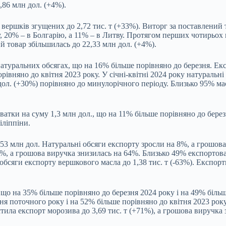
,86 млн дол. (+4%).
 вершків згущених до 2,72 тис. т (+33%). Виторг за поставлений 
 20% – в Болгарію, а 11% – в Литву. Протягом перших чотирьох м
ий товар збільшилась до 22,33 млн дол. (+4%).
туральних обсягах, що на 16% більше порівняно до березня. Експ
івняно до квітня 2023 року. У січні-квітні 2024 року натуральні
дол. (+30%) порівняно до минулорічного періоду. Близько 95% м
ватки на суму 1,3 млн дол., що на 11% більше порівняно до берез
іліппіни.
,53 млн дол. Натуральні обсяги експорту зросли на 8%, а грошов
1%, а грошова виручка знизилась на 64%. Близько 49% експортов
 обсяги експорту вершкового масла до 1,38 тис. т (-63%). Експор
т, що на 35% більше порівняно до березня 2024 року і на 49% біл
зня поточного року і на 52% більше порівняно до квітня 2023 рок
тила експорт морозива до 3,69 тис. т (+71%), а грошова виручка 