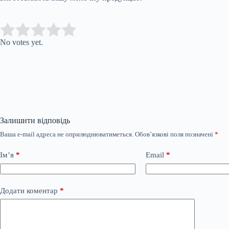
Submit Rating
Rate this item:
No votes yet.
Залишити відповідь
Ваша e-mail адреса не оприлюднюватиметься.
Обов’язкові поля позначені
*
Ім’я
*
Email
*
Додати коментар
*