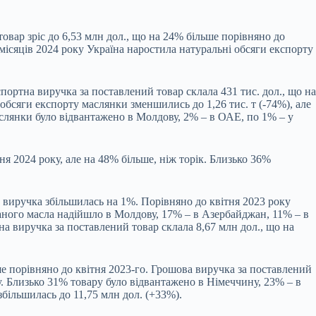
товар зріс до 6,53 млн дол., що на 24% більше порівняно до
ісяців 2024 року Україна наростила натуральні обсяги експорту
ортна виручка за поставлений товар склала 431 тис. дол., що на
 обсяги експорту маслянки зменшились до 1,26 тис. т (-74%), але
аслянки було відвантажено в Молдову, 2% – в ОАЕ, по 1% – у
ня 2024 року, але на 48% більше, ніж торік. Близько 36%
а виручка збільшилась на 1%. Порівняно до квітня 2023 року
аного масла надійшло в Молдову, 17% – в Азербайджан, 11% – в
тна виручка за поставлений товар склала 8,67 млн дол., що на
ьше порівняно до квітня 2023-го. Грошова виручка за поставлений
у. Близько 31% товару було відвантажено в Німеччину, 23% – в
збільшилась до 11,75 млн дол. (+33%).