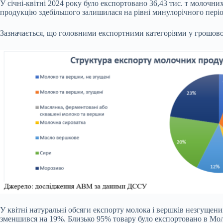
У січні-квітні 2024 року було експортовано 36,43 тис. т молочн
продукцію здебільшого залишилася на рівні минулорічного періо
Зазначається, що головними експортними категоріями у грошовом
У квітні натуральні обсяги експорту молока і вершків незгущени
зменшився на 19%. Близько 95% товару було експортовано в Молдо