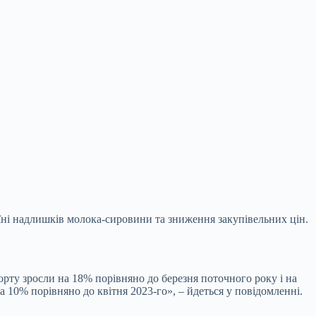
аїні надлишків молока-сировини та
зниження закупівельних цін.
орту зросли на 18% порівняно до березня поточного року і на
а 10% порівняно до квітня 2023-го», – йдеться у повідомленні.