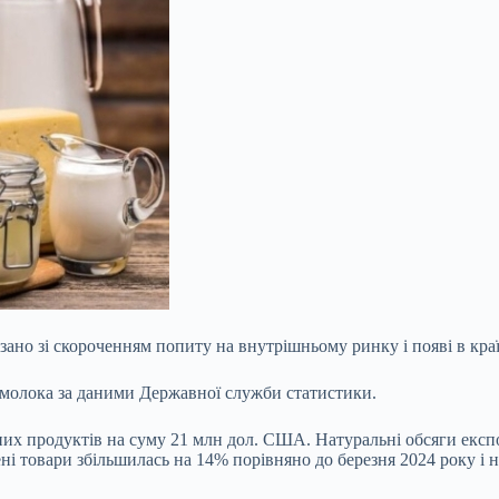
язано зі скороченням попиту на внутрішньому ринку і появі в кр
 молока за даними Державної служби статистики.
чних продуктів на суму 21 млн дол. США. Натуральні обсяги експ
ні товари збільшилась на 14% порівняно до березня 2024 року і н