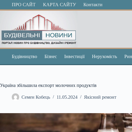
Перейти
ПРО САЙТ
КАРТА САЙТУ
Контакти
до
вмісту
Будівництво
Бізнес
Інвестиції
Нерухомість
Рин
Україна збільшила експорт молочних продуктів
Семен Кобець
11.05.2024
Якісний ремонт