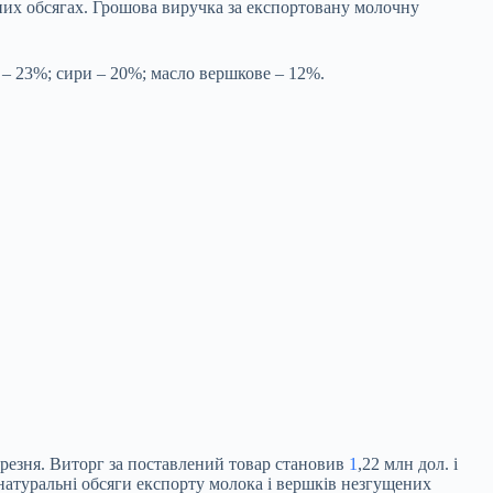
льних обсягах. Грошова виручка за експортовану молочну
 – 23%; сири – 20%; масло вершкове – 12%.
ерезня. Виторг за поставлений товар становив
1
,22 млн дол. і
 натуральні обсяги експорту молока і вершків незгущених