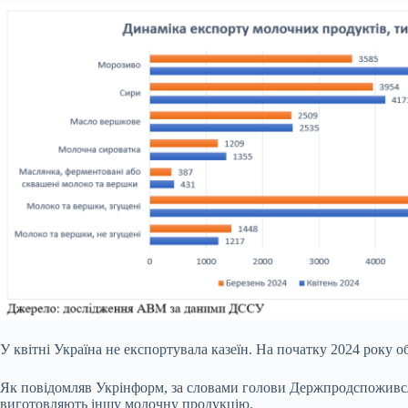
У квітні Україна не експортувала казеїн. На початку 2024 року об
Як повідомляв Укрінформ, за словами голови Держпродспоживслу
виготовляють іншу молочну продукцію.