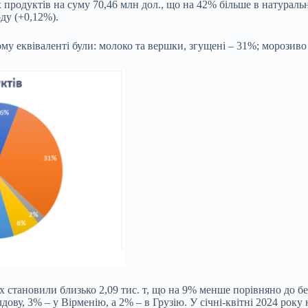
их продуктів на суму 70,46 млн дол., що на 42% більше в натура
ду (+0,12%).
у еквіваленті були: молоко та вершки, згущені – 31%; морозиво
х становили близько 2,09 тис. т, що на 9% менше порівняно до б
ву, 3% – у Вірменію, а 2% – в Грузію. У січні-квітні 2024 року