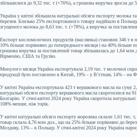
збільшилися до 9,32 тис. т (+76%), а грошова виручка зросла до 5
Україна у квітні збільшила натуральні обсяги експорту молока та
березня. Близько 25% експортованого товару надійшло в Польщу,
згущеного молока до 8,63 тис. т. (+78%), а виручка за поставлен
Експорт кисломолочних продуктів (маслянка) становив 346 т в на
10% більше порівняно до попереднього місяця і на 40% більше пор
грошова виручка за поставлений товар збільшилась до 1,64 млн 
Вірменію, США та Грузію.
Минулого місяця Україна експортувала 2,19 тис. т молочної сиро
продукції було поставлено в Китай, 19% – у В’єтнам, 14% – на Ф
У квітні Україна експортувала 423 т вершкового масла на суму 2
натуральні обсяги експорту вершкового масла скоротилися на 9
Болгарію. У січні-квітні 2024 року Україна скоротила натуральні
108% менше, ніж торік.
У квітні натуральні обсяги експорту морозива склали 1,61 тис. 
товар склала 4,76 млн дол., що на 25% більше порівняно до бере
Молдову, 13% – в Польщу. У січні-квітні 2024 року Україна нарос