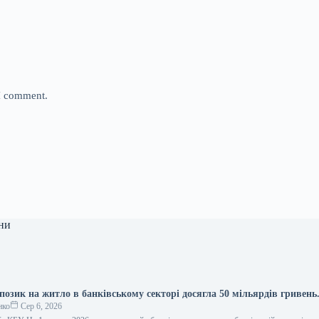
 I comment.
ни
позик на житло в банківському секторі досягла 50 мільярдів гривень
нко
Сер 6, 2026