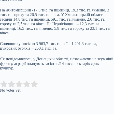
На Житомирщині -17,5 тис. га пшениці, 19,3 тис. га ячменю, 3
тис. га гороху та 26,5 тис. га вівса. У Хмельницькій області
засіяли 14,8 тис. га пшениці, 59,1 тис. га ячменю, 2,6 тис. га
гороху та 2,5 тис. га вівса. На Чернігівщині – 12,3 тис. га
пшениці, 16,5 тис., га ячменю, 5,9 тис. га гороху та 23,1 тис. га
вівса.
Соняшнику посіяно 3 963,7 тис. га, сої – 1 201,3 тис. га,
цукрових буряків – 250,1 тис. га.
Як повідомлялось, у Донецькій області, незважаючи на зсув лінії
фронту, аграрії планують засіяти 214 тисяч гектарів ярих
культур.
Submit Rating
Rate this item:
No votes yet.