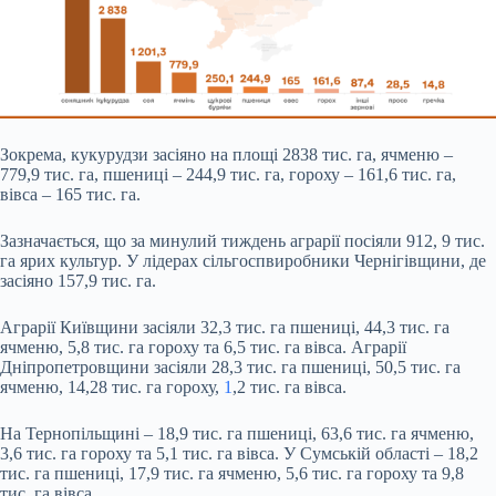
Зокрема, кукурудзи засіяно на площі 2838 тис. га, ячменю –
779,9 тис. га, пшениці – 244,9 тис. га, гороху – 161,6 тис. га,
вівса – 165 тис. га.
Зазначається, що за минулий тиждень аграрії посіяли 912, 9 тис.
га ярих культур. У лідерах сільгоспвиробники Чернігівщини, де
засіяно 157,9 тис. га.
Аграрії Київщини засіяли 32,3 тис. га пшениці, 44,3 тис. га
ячменю, 5,8 тис. га гороху та 6,5 тис. га вівса. Аграрії
Дніпропетровщини засіяли 28,3 тис. га пшениці, 50,5 тис. га
ячменю, 14,28 тис. га гороху,
1
,2 тис. га вівса.
На Тернопільщині – 18,9 тис. га пшениці, 63,6 тис. га ячменю,
3,6 тис. га гороху та 5,1 тис. га вівса. У Сумській області – 18,2
тис. га пшениці, 17,9 тис. га ячменю, 5,6 тис. га гороху та 9,8
тис. га вівса.