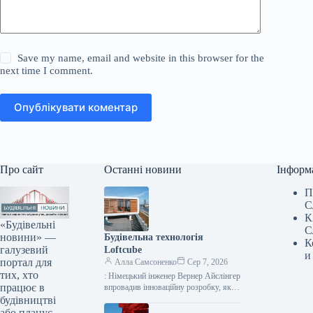
Save my name, email and website in this browser for the
next time I comment.
Опублікувати коментар
Про сайт
Останні новини
Інформ
П
С
К
«Будівельні
С
новини» —
Будівельна технологія
К
галузевий
Loftcube
и
портал для
Алла Самсоненко
Сер 7, 2026
тих, хто
: Німецький інженер Вернер Айслінгер
працює в
впровадив інноваційну розробку, яка
дозволяє миттєво споруджувати
будівництві
компактні житлові приміщення в стилі
або планує