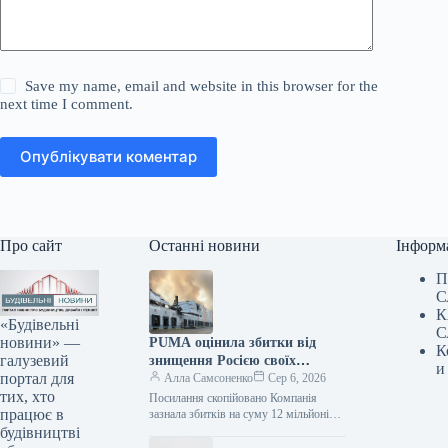
Save my name, email and website in this browser for the
next time I comment.
Опублікувати коментар
Про сайт
Останні новини
Інформ
П
С
К
«Будівельні
С
новини» —
PUMA оцінила збитки від
К
галузевий
знищення Росією своїх
и
портал для
складських запасів
Алла Самсоненко
Сер 6, 2026
тих, хто
Посилання скопійовано Компанія
працює в
зазнала збитків на суму 12 мільйонів
євро через російську атаку на
будівництві
складський комплекс, де знаходилися