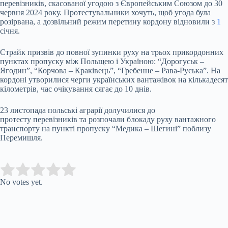
перевізників, скасованої угодою з Європейським Союзом до 30
червня 2024 року. Протестувальники хочуть, щоб угода була
розірвана, а дозвільний режим перетину кордону відновили з
1
січня.
Страйк призвів до повної зупинки руху на трьох прикордонних
пунктах пропуску між Польщею і Україною: “Дорогуськ –
Ягодин”, “Корчова – Краківець”, “Гребенне – Рава-Руська”. На
кордоні утворилися черги українських вантажівок на кількадесят
кілометрів, час очікування сягає до 10 днів.
23 листопада польські аграрії долучилися до
протесту перевізників та розпочали блокаду руху вантажного
транспорту на пункті пропуску “Медика – Шегині” поблизу
Перемишля.
Submit Rating
Rate this item:
No votes yet.