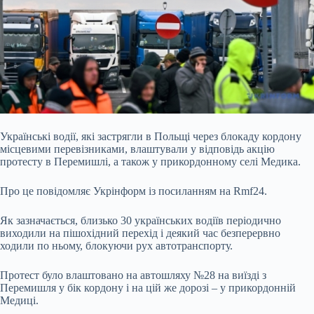
Українські водії, які застрягли в Польщі через блокаду кордону
місцевими перевізниками, влаштували у відповідь акцію
протесту в Перемишлі, а також у прикордонному селі
Медика.
Про це повідомляє Укрінформ із посиланням на Rmf24.
Як зазначається, близько 30 українських водіїв періодично
виходили на пішохідний перехід і деякий час безперервно
ходили по ньому, блокуючи рух автотранспорту.
Протест було влаштовано на автошляху №28 на виїзді з
Перемишля у бік кордону і на цій же дорозі – у прикордонній
Медиці.