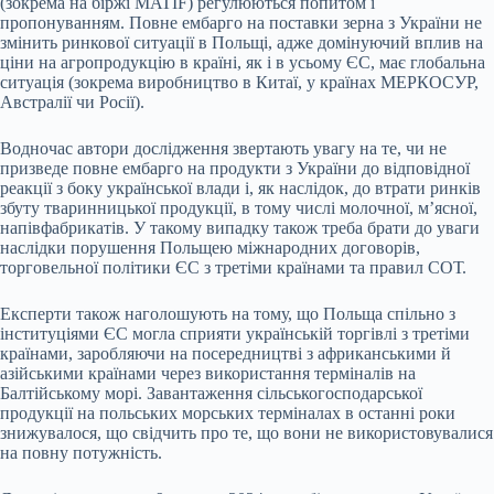
(зокрема на біржі MATIF) регулюються попитом і
пропонуванням. Повне ембарго на поставки зерна з України не
змінить ринкової ситуації в Польщі, адже домінуючий вплив на
ціни на агропродукцію в країні, як і в усьому ЄС, має глобальна
ситуація (зокрема виробництво в Китаї, у країнах МЕРКОСУР,
Австралії чи Росії).
Водночас автори дослідження звертають увагу на те, чи не
призведе повне ембарго на продукти з України до відповідної
реакції з боку української влади і, як наслідок, до втрати ринків
збуту тваринницької продукції, в тому числі молочної, м’ясної,
напівфабрикатів. У такому випадку також треба брати до уваги
наслідки порушення Польщею міжнародних договорів,
торговельної політики ЄС з третіми країнами та правил СОТ.
Експерти також наголошують на тому, що Польща спільно з
інституціями ЄС могла сприяти українській торгівлі з третіми
країнами, заробляючи на посередництві з африканськими й
азійськими країнами через використання терміналів на
Балтійському морі. Завантаження сільськогосподарської
продукції на польських морських терміналах в останні роки
знижувалося, що свідчить про те, що вони не використовувалися
на повну потужність.