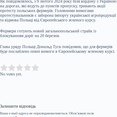
Як повідомлялось, з 9 лютого 2024 року біля кордону з Україною
на дорогах, які ведуть до пунктів пропуску, тривають акції
протесту польських фермерів. Головними вимогами
протестувальників є заборона імпорту української агропродукції
та відмова Польщі від Європейського зеленого курсу.
Фермери готують новий загальнопольський страйк із
блокуванням доріг на 20 березня.
Глава уряду Польщі Дональд Туск повідомив, що для фермерів
буде послаблено певні вимоги в Європейському зеленому курсі.
Submit Rating
Rate this item:
No votes yet.
Залишити відповідь
Ваша e-mail адреса не оприлюднюватиметься.
Обов’язкові поля