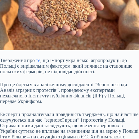
Твердження про
те
, що імпорт української агропродукції до
Польщі є вирішальним фактором, який впливає на становище
польських фермерів, не відповідає дійсності.
Про це
йдеться в аналітичному дослідженні “Зерно незгоди:
Аналіз аграрних протестів”, проведеному експертами
незалежного Інституту публічних фінансів (IPF) у Польщі,
передає Укрінформ.
Експерти проаналізували правдивість тверджень, що найчастіше
озвучуються під час “зернової кризи” і протестів у Польщі.
Отримані ними дані засвідчують, що ввезення зернових з
України суттєво не впливає на зменшення цін на зерно у Польщі
і тим більше – на ситуацію з цінами в ЄС. Хибним також є