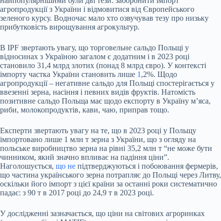
найпопулярнішими були дві тези: заборонити імпорт
агропродукції з України і відмовитися від Європейського
зеленого курсу. Водночас мало хто озвучував тезу про низьку
прибутковість вирощування агрокультур.
В IPF звертають увагу, що торговельне сальдо Польщі у
відносинах з Україною загалом є додатним і в 2023 році
становило 31,4 млрд злотих (понад 8 млрд євро). У контексті
імпорту частка України становить лише
1
,2%. Щодо
агропродукції – негативне сальдо для Польщі спостерігається у
ввезенні зерна, насіння і певних видів фруктів. Натомість
позитивне сальдо Польща має щодо експорту в Україну м’яса,
риби, молокопродуктів, кави, чаю, приправ тощо.
Експерти звертають увагу на те, що в 2023 році у Польщу
імпортовано лише 1 млн т зерна з України, що з огляду на
польське виробництво зерна на рівні 35,2 млн т “не може бути
чинником, який значно впливає на падіння ціни”.
Наголошується,
що не
підтверджуються і побоювання фермерів,
що частина українського зерна потрапляє до Польщі через Литву,
оскільки його імпорт з цієї країни за останні роки систематично
падає: з 90 т в 2017 році до 24,9 т в 2023 році.
У дослідженні зазначається, що ціни на світових агроринках