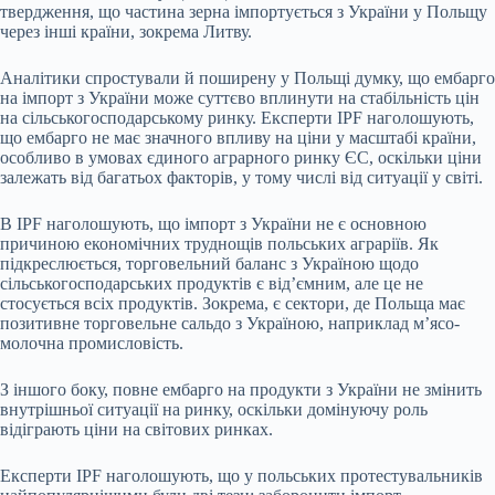
твердження, що частина зерна імпортується з України у Польщу
через інші країни, зокрема Литву.
Аналітики спростували й поширену у Польщі думку, що ембарго
на імпорт з України може суттєво вплинути на стабільність цін
на сільськогосподарському ринку. Експерти IPF наголошують,
що ембарго не має значного впливу на ціни у масштабі країни,
особливо в умовах єдиного аграрного ринку ЄС, оскільки ціни
залежать від багатьох факторів, у тому числі від ситуації у світі.
В IPF наголошують, що імпорт з України не є основною
причиною економічних труднощів польських аграріїв. Як
підкреслюється, торговельний баланс з Україною щодо
сільськогосподарських продуктів є від’ємним, але це не
стосується всіх продуктів. Зокрема, є сектори, де Польща має
позитивне торговельне сальдо з Україною, наприклад м’ясо-
молочна промисловість.
З іншого боку, повне ембарго на продукти з України не змінить
внутрішньої ситуації на ринку, оскільки домінуючу роль
відіграють ціни на світових ринках.
Експерти IPF наголошують, що у польських протестувальників