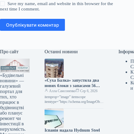
Save my name, email and website in this browser for the
next time I comment.
Опублікувати коментар
Про сайт
Останні новини
Інформ
П
С
К
«Будівельні
С
новини» —
«Суха Балка» запустила два
К
галузевий
нових блоки з запасами 56
и
портал для
тис. тонн руди
Алла Самсоненко
Сер 6, 2026
тих, хто
itemprop=”image” itemscope
працює в
itemtype=”https://schema.org/ImageObje
ct” rel=”nofollow”> Суха Балка Новини
будівництві
Індустрія Суха Балка Роздрукувати
або планує
201 06 Серпня 2026 «Суха Балка»
ремонт чи
запустила у роботу…
інвестиції в
нерухомість.
Іспанія надала Hydnum Steel