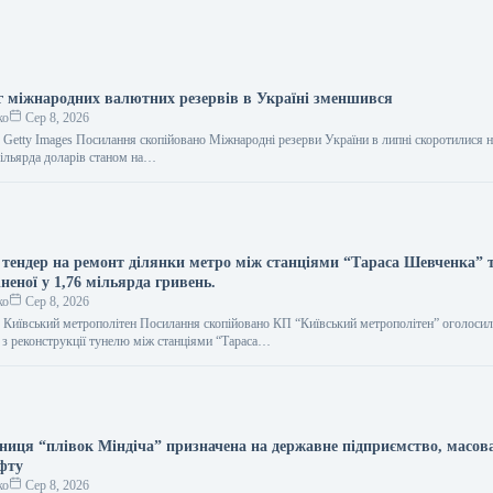
яг міжнародних валютних резервів в Україні зменшився
ко
Сер 8, 2026
 Getty Images Посилання скопійовано Міжнародні резерви України в липні скоротилися н
ільярда доларів станом на…
 тендер на ремонт ділянки метро між станціями “Тараса Шевченка” 
неної у 1,76 мільярда гривень.
ко
Сер 8, 2026
 Київський метрополітен Посилання скопійовано КП “Київський метрополітен” оголосил
т з реконструкції тунелю між станціями “Тараса…
сниця “плівок Міндіча” призначена на державне підприємство, масов
афту
ко
Сер 8, 2026