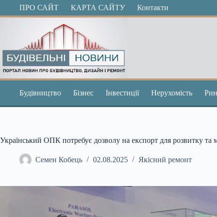
Перейти
ПРО САЙТ
КАРТА САЙТУ
Контакти
до
вмісту
Будівництво
Бізнес
Інвестиції
Нерухомість
Рин
Український ОПК потребує дозволу на експорт для розвитку та м
Семен Кобець
02.08.2025
Якісний ремонт