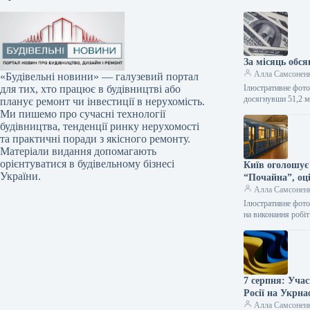
За місяць обс
Алла Самсонен
«Будівельні новини» — галузевий портал
Ілюстративне фото
для тих, хто працює в будівництві або
досягнувши 51,2 м
планує ремонт чи інвестиції в нерухомість.
Ми пишемо про сучасні технології
будівництва, тенденції ринку нерухомості
та практичні поради з якісного ремонту.
Матеріали видання допомагають
орієнтуватися в будівельному бізнесі
Київ оголошує
України.
“Почайна”, оці
Алла Самсонен
Ілюстративне фото
на виконання робі
7 серпня: Уча
Росії на Укрн
Алла Самсонен