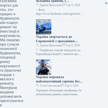
галузевий
мільйона гривень з
и
портал для
державного бюджету для
Дарина Ярмоленко
Сер 9, 2026
тих, хто
відновлювальних робіт та
> Фото:
працює в
подолання наслідків війни.
https://www.facebook.com/sergii.koretsk
yi.page Уряд України схвалив
будівництві
виділення коштів, запланованих у
або планує
державному бюджеті на 2026 рік для
ремонт чи
фінансування регіональної політики,
інвестиції в
з…
нерухомість.
Україна звертається до
Ми пишемо
Єврокомісії з проханням
про сучасні
надати 220 мільйонів євро для
Дарина Ярмоленко
Сер 9, 2026
технології
допомоги
“> Українська сторона звернулася до
будівництва,
сільськогосподарським
Європейської комісії з запитом про
тенденції
надання 220 мільйонів євро у вигляді
виробникам через
ринку
безповоротної фінансової допомоги.
заблоковані порти.
Ця…
нерухомості
та практичні
поради з
Україна пережила
якісного
найспекотніший серпень без
ремонту.
відключень електроенергії –
Алла Самсоненко
Сер 9, 2026
Матеріали
заявив Шмигаль.
Укренерго Посилання скопійовано За
видання
початковими даними, енергетична
допомагають
система України пережила пік
орієнтуватися
серпневої спеки, який встановив новий
в
температурний рекорд, не вдаючись…