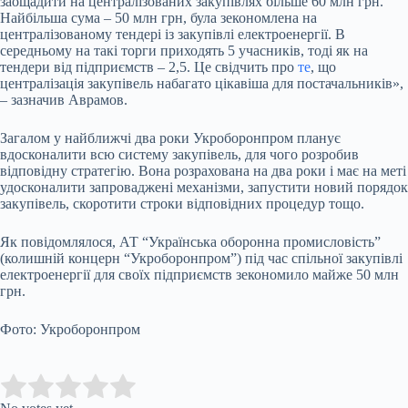
заощадити на централізованих закупівлях більше 60 млн грн.
Найбільша сума – 50 млн грн, була зекономлена на
централізованому тендері із закупівлі електроенергії. В
середньому на такі торги приходять 5 учасників, тоді як на
тендери від підприємств – 2,5. Це свідчить про
те
, що
централізація закупівель набагато цікавіша для постачальників»,
– зазначив Аврамов.
Загалом у найближчі два роки Укроборонпром планує
вдосконалити всю систему закупівель, для чого розробив
відповідну стратегію. Вона розрахована на два роки і має на меті
удосконалити запроваджені механізми, запустити новий порядок
закупівель, скоротити строки відповідних процедур тощо.
Як повідомлялося, АТ “Українська оборонна промисловість”
(колишній концерн “Укроборонпром”) під час спільної закупівлі
електроенергії для своїх підприємств зекономило майже 50 млн
грн.
Фото: Укроборонпром
Submit Rating
Rate this item: