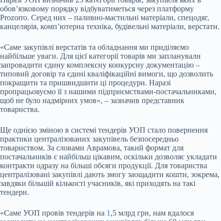
обов’язковому порядку відбуватиметься через платформу
Prozorro. Серед них – паливно-мастильні матеріали, спецодяг,
канцелярія, комп’ютерна техніка, будівельні матеріали, верстати.
«Саме закупівлі верстатів та обладнання ми приділяємо
найбільше уваги. Для цієї категорії товарів ми запланували
запровадити єдину комплексну конкурсну документацію –
типовий договір та єдині кваліфікаційні вимоги, що дозволить
покращити та пришвидшити ці процедури. Наразі
пропрацьовуємо її з нашими підприємствами-постачальниками,
щоб не було надмірних умов», – зазначив представник
товариства.
Ще однією зміною в системі тендерів УОП стало повернення
практики централізованих закупівель безпосередньо
товариством. За словами Аврамова, такий формат для
постачальників є найбільш цікавим, оскільки дозволяє укладати
контракти одразу на більші обсяги продукції. Для товариства
централізовані закупівлі дають змогу заощадити кошти, зокрема,
завдяки більшій кількості учасників, які приходять на такі
тендери.
«Саме УОП провів тендерів на
1
,5 млрд грн, нам вдалося