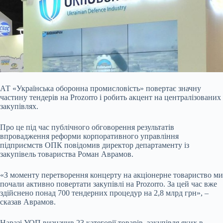
АТ «Українська оборонна промисловість» повертає значну
частину тендерів на Prozorro і робить акцент на централізованих
закупівлях.
Про це під час публічного
обговорення результатів
впровадження реформи корпоративного управління
підприємств ОПК повідомив директор департаменту із
закупівель товариства Роман Аврамов.
«З моменту перетворення концерту на акціонерне товариство ми
почали активно повертати закупівлі на Prozorro. За цей час вже
здійснено понад 700 тендерних процедур на 2,8 млрд грн», –
сказав Аврамов.
Наразі УОП визначив 23 категорії товарів, закупівля яких в