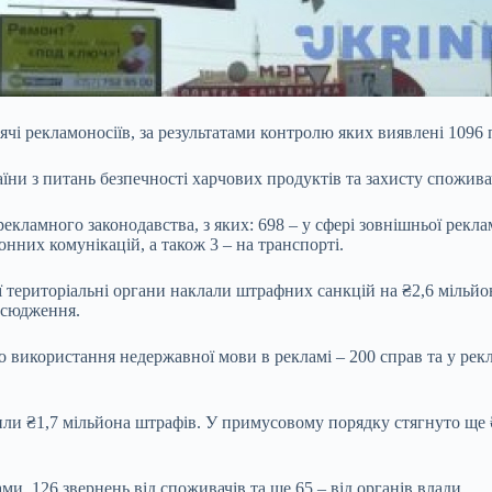
исячі рекламоносіїв, за результатами контролю яких виявлені 1096
ни з питань безпечності харчових продуктів та захисту спожива
рекламного законодавства, з яких: 698 – у сфері зовнішньої рекл
ронних комунікацій, а також 3 – на транспорті.
ї територіальні органи наклали штрафних санкцій на ₴2,6 мільй
всюдження.
икористання недержавної мови в рекламі – 200 справ та у реклам
ли ₴1,7 мільйона штрафів. У примусовому порядку стягнуто ще ₴1
и, 126 звернень від споживачів та ще 65 – від органів влади.