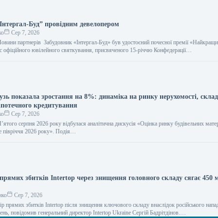
Інтергал-Буд” провідним девелопером
ко
Сер 7, 2026
 Новини партнерів Забудовник «Інтергал-Буд» був удостоєний почесної премії «Найкращ
ас офіційного ювілейного святкування, присвяченого 15-річчю Конфедерації…
узь показала зростання на 8%: динаміка на ринку нерухомості, скла
іпотечного кредитування
ко
Сер 7, 2026
П’ятого серпня 2026 року відбулася аналітична дискусія «Оцінка ринку будівельних матер
е півріччя 2026 року». Подія…
прямих збитків Intertop через знищення головного складу сягає 450 
нко
Сер 7, 2026
р прямих збитків Intertop після знищення ключового складу внаслідок російського напа
ень, повідомив генеральний директор Intertop Ukraine Сергій Бадрітдінов.…