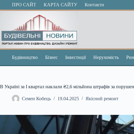
Перейти
ПРО САЙТ
КАРТА САЙТУ
Контакти
до
вмісту
Будівництво
Бізнес
Інвестиції
Нерухомість
Рин
В Україні за І квартал наклали ₴2,6 мільйона штрафів за поруше
Семен Кобець
19.04.2025
Якісний ремонт