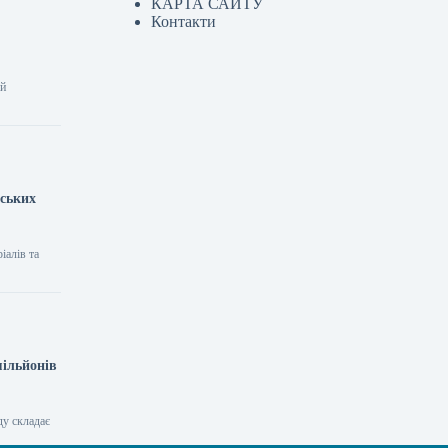
КАРТА САЙТУ
Контакти
ий
дських
іалів та
мільйонів
ду складає