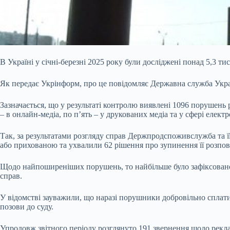
В Україні у січні-березні 2025 року були досліджені понад 5,3 т
Як передає
Укрінформ, про це повідомляє Державна служба Украї
Зазначається, що у результаті контролю виявлені 1096 порушень 
– в онлайн-медіа, по п’ять – у друкованих медіа та у сфері елект
Так, за результатами розгляду справ Держпродспоживслужба та ї
або прихованою та ухвалили 62 рішення про зупинення її розпо
Щодо найпоширеніших порушень, то найбільше було зафіксовано в
справ.
У відомстві зауважили, що наразі порушники добровільно сплати
позови до суду.
Упродовж звітного періоду розглянуто 191 звернення щодо реклам