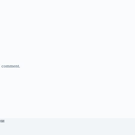
 I comment.
ни