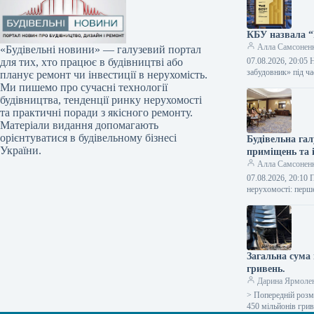
КБУ назвала “
Алла Самсонен
«Будівельні новини» — галузевий портал
07.08.2026, 20:05
для тих, хто працює в будівництві або
забудовник» під ч
планує ремонт чи інвестиції в нерухомість.
Ми пишемо про сучасні технології
будівництва, тенденції ринку нерухомості
та практичні поради з якісного ремонту.
Матеріали видання допомагають
орієнтуватися в будівельному бізнесі
Будівельна гал
України.
приміщень та 
Алла Самсонен
07.08.2026, 20:10 
нерухомості: перш
Загальна сума 
гривень.
Дарина Ярмоле
> Попередній розмі
450 мільйонів грив