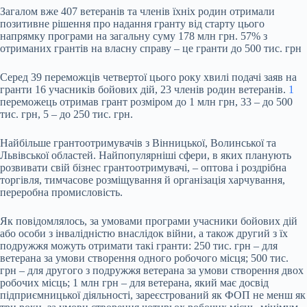
Загалом вже 407 ветеранів та членів їхніх родин отримали
позитивне рішення про надання гранту від старту цього
напрямку програми на загальну суму 178 млн грн. 57% з
отриманих грантів на власну справу – це гранти до 500 тис. грн
Серед 39 переможців четвертої цього року хвилі подачі заяв на
гранти 16 учасників бойових дій, 23 членів родин ветеранів.
1
переможець отримав грант розміром до 1 млн грн, 33 – до 500
тис. грн, 5 – до 250 тис. грн.
Найбільше грантоотримувачів з Вінницької, Волинської та
Львівської областей. Найпопулярніші сфери, в яких планують
розвивати свій бізнес грантоотримувачі, – оптова і роздрібна
торгівля, тимчасове розміщування й організація харчування,
переробна промисловість.
Як повідомлялось, за умовами програми учасники бойових дій
або особи з інвалідністю внаслідок війни, а також другий з їх
подружжя можуть отримати такі гранти: 250 тис. грн – для
ветерана за умови створення одного робочого місця; 500 тис.
грн – для другого з подружжя ветерана за умови створення двох
робочих місць; 1 млн грн – для ветерана, який має досвід
підприємницької діяльності, зареєстрований як ФОП не менш як