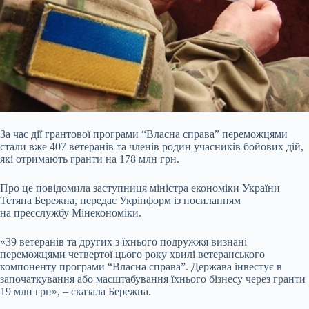
За час дії грантової програми “Власна справа” переможцями
стали вже 407 ветеранів та членів родин учасників бойових дій,
які отримають гранти на 178 млн грн.
Про це повідомила заступниця міністра економіки України
Тетяна Бережна, передає Укрінформ із посиланням
на пресслужбу Мінекономіки.
«39 ветеранів та других з їхнього подружжя визнані
переможцями четвертої цього року хвилі ветеранського
компоненту програми “Власна справа”. Держава інвестує в
започаткування або масштабування їхнього бізнесу через гранти
19 млн грн», – сказала Бережна.