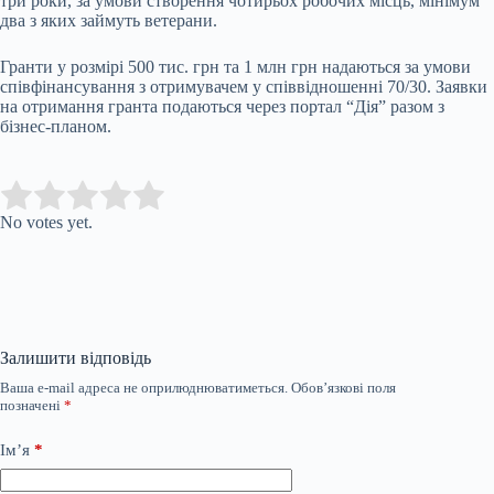
три роки, за умови створення чотирьох робочих місць, мінімум
два з яких займуть ветерани.
Гранти у розмірі 500 тис. грн та 1 млн грн надаються за умови
співфінансування з отримувачем у співвідношенні 70/30. Заявки
на отримання гранта подаються через портал “Дія” разом з
бізнес-планом.
Submit Rating
Rate this item:
No votes yet.
Залишити відповідь
Ваша e-mail адреса не оприлюднюватиметься.
Обов’язкові поля
позначені
*
Ім’я
*