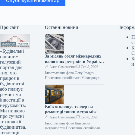
Опублікувати коментар
Про сайт
Останні новини
Інформ
П
С
К
«Будівельні
С
новини» —
За місяць обсяг міжнародних
К
галузевий
валютних резервів в Україні
и
портал для
зменшився
Алла Самсоненко
Сер 8, 2026
тих, хто
Ілюстративне фото Getty Images
працює в
Посилання скопійовано Міжнародні
резерви України в липні скоротилися
будівництві
на 0,1%, досягнувши 51,2 мільярда
або планує
доларів станом на…
ремонт чи
інвестиції в
нерухомість.
Київ оголошує тендер на
Ми пишемо
ремонт ділянки метро між
про сучасні
станціями “Тараса Шевченка”
Алла Самсоненко
Сер 8, 2026
технології
та “Почайна”, оціненої у 1,76
Ілюстративне фото Київський
будівництва,
мільярда гривень.
метрополітен Посилання скопійовано
тенденції
КП “Київський метрополітен”