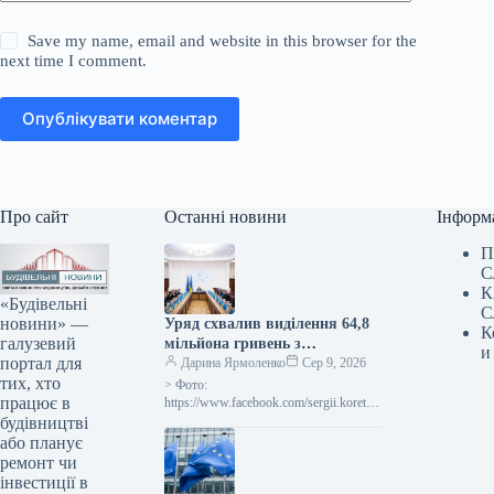
Save my name, email and website in this browser for the
next time I comment.
Опублікувати коментар
Про сайт
Останні новини
Інформ
П
С
К
«Будівельні
С
новини» —
Уряд схвалив виділення 64,8
К
галузевий
мільйона гривень з
и
портал для
державного бюджету для
Дарина Ярмоленко
Сер 9, 2026
тих, хто
відновлювальних робіт та
> Фото:
працює в
подолання наслідків війни.
https://www.facebook.com/sergii.koretsk
yi.page Уряд України схвалив
будівництві
виділення коштів, запланованих у
або планує
державному бюджеті на 2026 рік для
ремонт чи
фінансування регіональної політики,
інвестиції в
з…