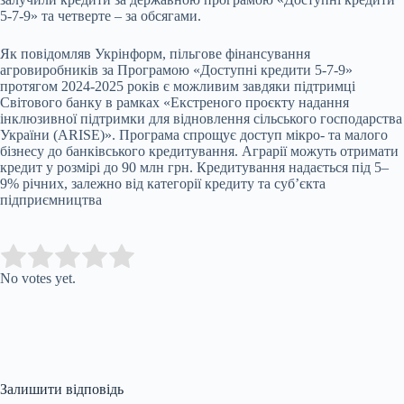
5-7-9» та четверте – за обсягами.
Як повідомляв Укрінформ, пільгове фінансування
агровиробників за Програмою «Доступні кредити 5-7-9»
протягом 2024-2025 років є можливим завдяки підтримці
Світового банку в рамках «Екстреного проєкту надання
інклюзивної підтримки для відновлення сільського господарства
України (ARISE)». Програма спрощує доступ мікро- та малого
бізнесу до банківського кредитування. Аграрії можуть отримати
кредит у розмірі до 90 млн грн. Кредитування надається під 5–
9% річних, залежно від категорії кредиту та суб’єкта
підприємництва
Submit Rating
Rate this item:
No votes yet.
Залишити відповідь