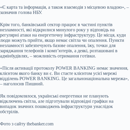
«Є карта та інформація, а також взаємодія з місцевою владою», –
зазначив голова НБУ.
Крім того, банківський сектор працює в частині пунктів
незламності, які відкрилися минулого року у відповідь на
регулярні атаки на енергетичну інфраструктуру. Це місця, куди
люди можуть прийти, якщо немає світла чи опалення. Пункти
незламності забезпечують базове опалення, їжу, точки для
заряджання телефонів і комп’ютерів, а деякі, розташовані в
адмінбудівлях, – можливість отримання готівки.
«Після активації протоколу POWER BANKING немає значення,
клієнтом якого банку ви є. Ви стаєте клієнтом усієї мережі
відділень POWER BANKING. Це загальнонаціональна мережа»,
– наголосив Пишний.
Як повідомлялося, українські енергетики не планують
відключень світла, але підготували відповідні графіки на
випадок значних пошкоджень інфраструктури унаслідок
обстрілів.
Фото з сайту thebanker.com