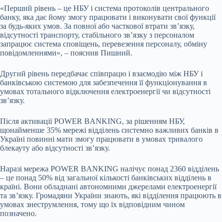
«Перший рівень – це НБУ і система протоколів центрального
банку, яка дає йому змогу працювати і виконувати свої функції
за будь-яких умов. За повної або часткової втрати зв’язку,
відсутності транспорту, стабільного зв’язку з персоналом
запрацює система сповіщень, перевезення персоналу, обміну
повідомленнями», – пояснив Пишний.
Другий рівень передбачає співпрацю і взаємодію між НБУ і
банківською системою для забезпечення її функціонування в
умовах тотального відключення електроенергії чи відсутності
зв’язку.
Після активації POWER BANKING, за рішенням НБУ,
щонайменше 35% мережі відділень системно важливих банків в
Україні повинні мати змогу працювати в умовах тривалого
блекауту або відсутності зв’язку.
Наразі мережа POWER BANKING налічує понад 2360 відділень
– це понад 50% від загальної кількості банківських відділень в
країні. Вони обладнані автономними джерелами електроенергії
та зв’язку. Громадяни України знають, які відділення працюють в
умовах знеструмлення, тому що їх відповідним чином
позначено.