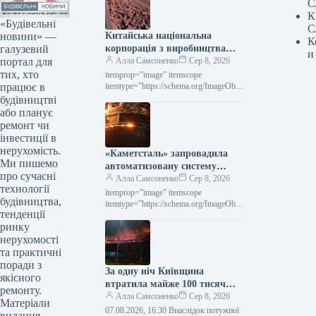
С
К
«Будівельні
С
новини» —
Китайська національна
К
галузевий
корпорація з виробництва
и
портал для
металів (CMRG) зобов’язала
Алла Самсоненко
Сер 8, 2026
тих, хто
сталеливарні заводи
itemprop=”image” itemscope
працює в
припинити переговори з Rio
itemtype=”https://schema.org/ImageObje
ct” rel=”nofollow”> shutterstock.com
будівництві
Tinto.
Залізна руда Новини Глобальний ринок
або планує
Китай Друк 316 07 Серпня 2026
ремонт чи
Китайська CMRG наказала
інвестиції в
металургійним…
нерухомість.
«Каметсталь» запровадила
Ми пишемо
автоматизовану систему
про сучасні
контролю на другому агрегаті
Алла Самсоненко
Сер 8, 2026
технології
«піч-ківш»
itemprop=”image” itemscope
будівництва,
itemtype=”https://schema.org/ImageObje
тенденції
ct” rel=”nofollow”> Каметсталь Новини
ринку
Підприємства Каметсталь Друкувати
273 07 Серпня 2026 «Каметсталь»
нерухомості
впровадила систему автоматичного
та практичні
керування на установці…
поради з
За одну ніч Київщина
якісного
втратила майже 100 тисяч
ремонту.
квадратних метрів складів:
Алла Самсоненко
Сер 8, 2026
Матеріали
які споруди зазнали
07.08.2026, 16:30 Внаслідок потужної
видання