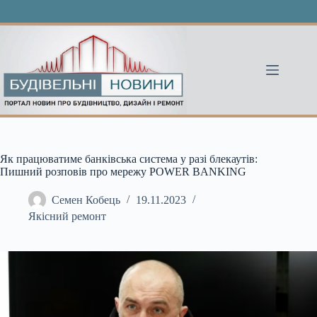
Перейти
до
вмісту
Як працюватиме банківська система у разі блекаутів:
Пишний розповів про мережу POWER BANKING
Семен Кобець
19.11.2023
Якісний ремонт