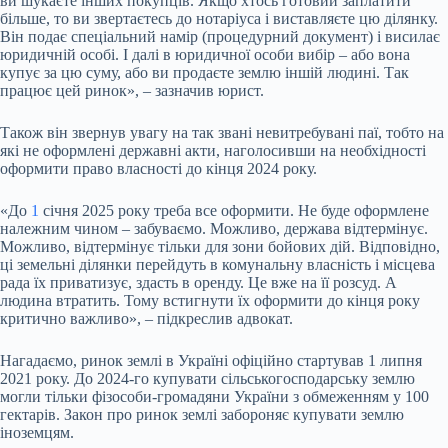
ви шукаєте інших покупців. Якщо хтось готовий заплатити
більше, то ви звертаєтесь до нотаріуса і виставляєте цю ділянку.
Він подає спеціальний намір (процедурний документ) і висилає
юридичній особі. І далі в юридичної особи вибір – або вона
купує за цю суму, або ви продаєте землю іншій людині. Так
працює цей ринок», – зазначив юрист.
Також він звернув увагу на так звані невитребувані паї, тобто на
які не оформлені державні акти, наголосивши на необхідності
оформити право власності до кінця 2024 року.
«До
1
січня 2025 року треба все оформити. Не буде оформлене
належним чином – забуваємо. Можливо, держава відтермінує.
Можливо, відтермінує тільки для зони бойових дій. Відповідно,
ці земельні ділянки перейдуть в комунальну власність і місцева
рада їх приватизує, здасть в оренду. Це вже на її розсуд. А
людина втратить. Тому встигнути їх оформити до кінця року
критично важливо», – підкреслив адвокат.
Нагадаємо, ринок землі в Україні офіційно стартував 1 липня
2021 року. До 2024-го купувати сільськогосподарську землю
могли тільки фізособи-громадяни України з обмеженням у 100
гектарів. Закон про ринок землі забороняє купувати землю
іноземцям.