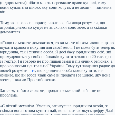
(підприємства) нібито мають переважне право купівлі, тому
вони куплять за ціною, яку вони хочуть, а не люди», – зазначив
він.
Тому, як наголосив юрист, важливо, аби люди розуміли, що
агропідприємство купує не за скільки воно хоче, а за скільки
домовитеся.
«Якщо не можете домовитися, то ви маєте цілком законне право
шукати кращого покупця для своєї землі. І це може бути тепер як
юридична, так і фізична особа. Я досі бачу юридичних осіб, які
примудряються у своїх пайовиків купити землю по 20 тис. грн
за гектар. І я говорю не про піщані землі в північних регіонах, а
про чорноземи центральної України. Тому тут завдання радше до
людей розуміти –
те
, що юридична особа може купити, не
означає, що ви зобов’язані саме їй продати і за ціною, яку вона
хоче», – вказав Простибоженко.
Загалом, за його словами, продати земельний пай – це не
проблема.
«Є чіткий механізм. Умовно, запитуєш в юридичної особи, за
скільки вона готова купити пай, вона називає якусь цифру. Далі