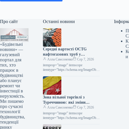
Про сайт
Останні новини
Інформ
П
С
К
«Будівельні
С
новини» —
Середні вартості OCTG
К
галузевий
нафтогазових труб у
и
портал для
Сполучених Штатах у липні
Алла Самсоненко
Сер 7, 2026
тих, хто
залишалися незмінними,
itemprop=”image” itemscope
працює в
досягнувши позначки $2563 за
itemtype=”https://schema.org/ImageObje
ct” rel=”nofollow”> Новини
будівництві
тонну.
Глобальний ринок ціни на прокат
або планує
Роздрукувати 297 06 Серпня 2026
ремонт чи
Середні ціни на нафтогазові труби…
інвестиції в
нерухомість.
Зона вільної торгівлі з
Ми пишемо
Туреччиною: які зміни
про сучасні
чекають на українське
Алла Самсоненко
Сер 7, 2026
технології
металоведення
itemprop=”image” itemscope
будівництва,
itemtype=”https://schema.org/ImageObje
тенденції
ct” rel=”nofollow”>
ринку
СтаттіІндустріяторгівляРоздрукувати