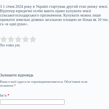
З 1 січня 2024 року в Україні стартував другий етап ринку землі.
Відтепер юридичні особи мають право купувати землі
сільськогосподарського призначення. Купувати можна лише
приватні земельні ділянки загальною площею не більш як 10 тис.
га «в одні руки».
Submit Rating
Rate this item:
No votes yet.
Залишити відповідь
Ваша e-mail адреса не оприлюднюватиметься.
Обов’язкові поля
позначені
*
Ім’я
*