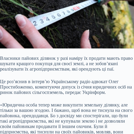
Власники пайових ділянок у разі наміру їх продати мають право
шукати кращого покупця для своєї землі, а не зобов’язані
реалізувати їх агропідприємствам, які
орендують ці паї.
Це роз’яснив в інтерв’ю Українському радіо адвокат Олег
Простибоженко, коментуючи допуск із січня юридичних осіб на
ринок пайових сільгоспземель, передає Укрінформ.
«Юридична особа тепер може викупити земельну ділянку, але
тільки за вашою згодою. І бажано, щоб вона не тиснула на свого
пайовика, орендодавця. Бо з досвіду ми спостерігали, що були
такі агропідприємства, які не купували землю і не дозволяли
своїм пайовикам продавати її іншим охочим. Були й
підприємства, які тиснули на своїх пайовиків, мовляв, вони