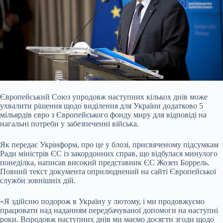
Європейський Союз упродовж наступних кількох днів може
ухвалити рішення щодо виділення для України додатково 5
мільярдів євро з Європейського фонду миру для відповіді на
нагальні потреби у забезпеченні війська.
Як передає Укрінформ, про це у блозі, присвяченому підсумкам
Ради міністрів ЄС із закордонних справ, що відбулася минулого
понеділка, написав високий представник ЄС Жозеп Боррель.
Повний текст документа оприлюднений на сайті Європейської
служби зовнішніх дій.
«Я здійсню подорож в Україну у лютому, і ми продовжуємо
працювати над наданням передбачуваної допомоги на наступні
роки. Впродовж наступних днів ми маємо досягти згоди щодо