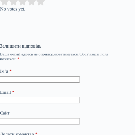
Submit Rating
Rate this item:
No votes yet.
Залишити відповідь
Ваша e-mail адреса не оприлюднюватиметься.
Обов’язкові поля
позначені
*
Ім’я
*
Email
*
Сайт
Додати коментар
*