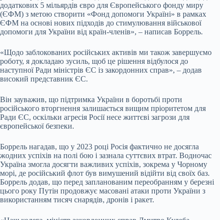
додаткових 5 мільярдів євро для Європейського фонду миру
(ЄФМ) з метою створити «Фонд допомоги Україні» в рамках
ЄФМ на основі нових підходів до стимулювання військової
допомоги для України від країн-членів», – написав Боррель.
«Щодо заблокованих російських активів ми також завершуємо
роботу, я докладаю зусиль, щоб це рішення відбулося до
наступної Ради міністрів ЄС із закордонних справ», – додав
високий представник ЄС.
Він зауважив, що підтримка України в боротьбі проти
російського вторгнення залишається вищим пріоритетом для
Ради ЄС, оскільки агресія Росії несе життєві загрози для
європейської безпеки.
Боррель нагадав, що у 2023 році Росія фактично не досягла
жодних успіхів на полі бою і зазнала суттєвих втрат. Водночас
Україна змогла досягти важливих успіхів, зокрема у Чорному
морі, де російський флот був вимушений відійти від своїх баз.
Боррель додав, що перед запланованим переобранням у березні
цього року Путін продовжує масовані атаки проти України з
використанням тисяч снарядів, дронів і ракет.