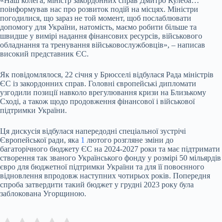
«Наш колега, міністр закордонних справ Дмитро Кулеба…
поінформував нас про розвиток подій на місцях. Міністри
погодилися, що зараз не той момент, щоб послаблювати
допомогу для України, натомість, маємо робити більше та
швидше у вимірі надання фінансових ресурсів, військового
обладнання та тренування військовослужбовців», – написав
високий представник ЄС.
Як повідомлялося, 22 січня у Брюсселі відбулася Рада міністрів
ЄС із закордонних справ. Головні європейські дипломати
узгодили позиції навколо врегулювання кризи на Близькому
Сході, а також щодо продовження фінансової і військової
підтримки України.
Ця дискусія відбулася напередодні спеціальної зустрічі
Європейської ради, яка
1
лютого розгляне зміни до
багаторічного бюджету ЄС на 2024-2027 роки та має підтримати
створення так званого Українського фонду у розмірі 50 мільярдів
євро для бюджетної підтримки України та для її повоєнного
відновлення впродовж наступних чотирьох років. Попередня
спроба затвердити такий бюджет у грудні 2023 року була
заблокована Угорщиною.