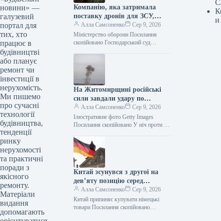
С
новини» —
Компанію, яка затримала
К
галузевий
поставку дронів для ЗСУ,
и
портал для
оштрафували на 25
Алла Самсоненко
Сер 9, 2026
тих, хто
мільйонів.
Міністерство оборони Посилання
працює в
скопійовано Господарський суд
Рівненської області ухвалив рішення
будівництві
про стягнення з ТОВ “Домпромбуд”
або планує
на користь ДП Міністерства оборони…
ремонт чи
інвестиції в
нерухомість.
На Житомирщині російські
Ми пишемо
сили завдали удару по
про сучасні
компанії з німецькими
Алла Самсоненко
Сер 9, 2026
технології
інвестиціями
Ілюстративне фото Getty Images
будівництва,
Посилання скопійовано У ніч проти 9
тенденції
серпня, внаслідок агресії з боку росії,
ринку
зафіксовані влучання та
ушкодження…
нерухомості
та практичні
поради з
Китай зсунувся з другої на
якісного
дев’яту позицію серед
ремонту.
головних ринків збуту
Алла Самсоненко
Сер 9, 2026
Матеріали
німецької продукції.
Китай припиняє купувати німецькі
видання
товари Посилання скопійовано
допомагають
Протягом 2021-2026 років Китай
орієнтуватися